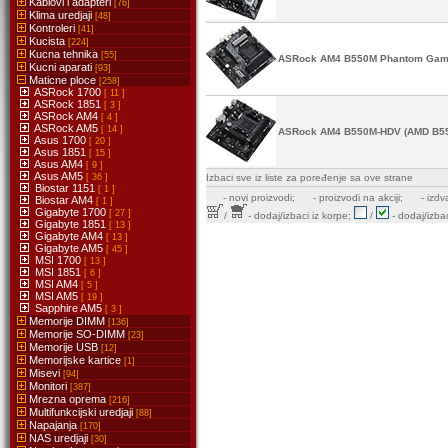
Kablovi i adapteri
[76]
Klima uredjaji
[48]
Kontroleri
[41]
Kucista
[224]
Kucna tehnika
[55]
ASRock AM4 B550M Phantom Gami
Kucni aparati
[93]
Maticne ploce
[258]
ASRock 1700
[ 11 ]
ASRock 1851
[ 3 ]
ASRock AM4
[ 4 ]
ASRock AM5
[ 14 ]
ASRock AM4 B550M-HDV (AMD B5
Asus 1700
[ 20 ]
Asus 1851
[ 15 ]
Asus AM4
[ 9 ]
Asus AM5
[ 36 ]
Izbaci sve iz liste za poređenje sa ove strane
Biostar 1151
[ 1 ]
-
novi proizvodi;
- proizvodi na akciji;
- izdv
Biostar AM4
[ 1 ]
Gigabyte 1700
[ 27 ]
/
- dodaj/izbaci iz korpe;
/
- dodaj/izbac
Gigabyte 1851
[ 13 ]
Gigabyte AM4
[ 13 ]
Gigabyte AM5
[ 45 ]
MSI 1700
[ 13 ]
MSI 1851
[ 6 ]
MSI AM4
[ 5 ]
MSI AM5
[ 19 ]
Sapphire AM5
[ 3 ]
Memorije DIMM
[136]
Memorije SO-DIMM
[23]
Memorije USB
[12]
Memorijske kartice
[1]
Misevi
[94]
Monitori
[387]
Mrezna oprema
[216]
Multifunkcijski uredjaji
[88]
Napajanja
[170]
NAS uredjaji
[30]