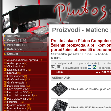
Proizvodi - Maticne
Naslovna
Korpa
Pre dolaska u Plutos Computer
[ 0 ] [ 0 ]
Poređenje
željenih proizvoda, a prilikom 
[ 0 ]
Reference
porudžbine obavestiti o trenutnoj
Kontakt
Statistika poseta:
Grupa:
3245454
; 
6.03%
Akcione kamere i oprema
[13]
Audio oprema
-
novi proizvodi;
- proizvodi na akciji;
- izdv
[4]
Citaci kartica
[8]
/
- dodaj/izbaci iz korpe;
/
- dodaj/izbac
Digitalne kamere
[1]
Slika
Naziv p
Dronovi
[13]
Faks modemi
[1]
ASRock AM4
Graficke karte
[135]
Graficke table
[3]
Hard disk fioke
[23]
Hard diskovi 2.5''
[1]
ASRock AM4 A520M-HDV (AMD A5
Hard diskovi 3.5''
[49]
Hard diskovi eksterni
[45]
Hard diskovi SSD
[144]
Hladnjaci
[162]
Igracka oprema
[7]
ASRock AM4 B550 Phantom Gamin
Internet kamere
[26]