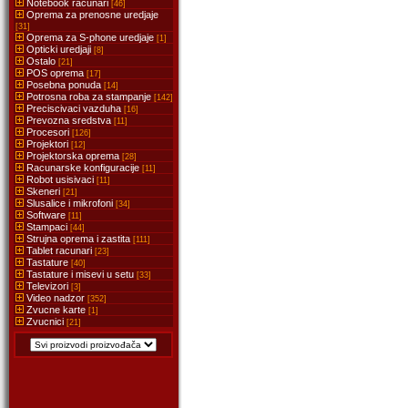
Notebook racunari
[46]
Oprema za prenosne uredjaje
[31]
Oprema za S-phone uredjaje
[1]
Opticki uredjaji
[8]
Ostalo
[21]
POS oprema
[17]
Posebna ponuda
[14]
Potrosna roba za stampanje
[142]
Preciscivaci vazduha
[16]
Prevozna sredstva
[11]
Procesori
[126]
Projektori
[12]
Projektorska oprema
[28]
Racunarske konfiguracije
[11]
Robot usisivaci
[11]
Skeneri
[21]
Slusalice i mikrofoni
[34]
Software
[11]
Stampaci
[44]
Strujna oprema i zastita
[111]
Tablet racunari
[23]
Tastature
[40]
Tastature i misevi u setu
[33]
Televizori
[3]
Video nadzor
[352]
Zvucne karte
[1]
Zvucnici
[21]