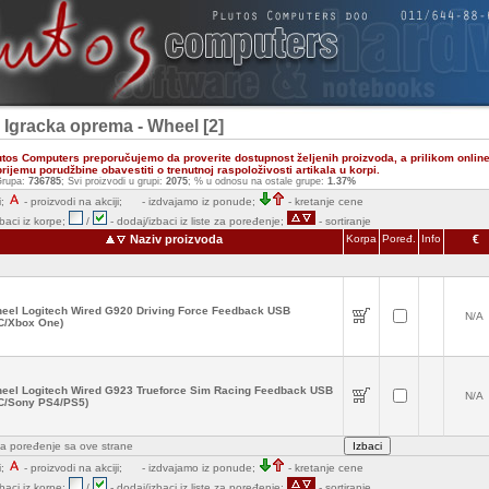
- Igracka oprema - Wheel [2]
utos Computers preporučujemo da proverite dostupnost željenih proizvoda, a prilikom onlin
ijemu porudžbine obavestiti o trenutnoj raspoloživosti artikala u korpi.
rupa:
736785
; Svi proizvodi u grupi:
2075
; % u odnosu na ostale grupe:
1.37%
;
- proizvodi na akciji;
- izdvajamo iz ponude;
- kretanje cene
zbaci iz korpe;
/
- dodaj/izbaci iz liste za poređenje;
- sortiranje
Naziv proizvoda
Korpa
Poređ.
Info
€
eel Logitech Wired G920 Driving Force Feedback USB
N/A
C/Xbox One)
eel Logitech Wired G923 Trueforce Sim Racing Feedback USB
N/A
C/Sony PS4/PS5)
e za poređenje sa ove strane
;
- proizvodi na akciji;
- izdvajamo iz ponude;
- kretanje cene
zbaci iz korpe;
/
- dodaj/izbaci iz liste za poređenje;
- sortiranje