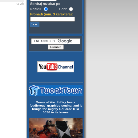
Sortiraj rezultat po:
na vrh
Nazivu:
Ceni:
Pronađi (min. 3 karaktera):
Gears of War: E-Day has a
'Ludicrous' graphics setting, and it
brings the mighty GeForce RTX
5090 to its knees