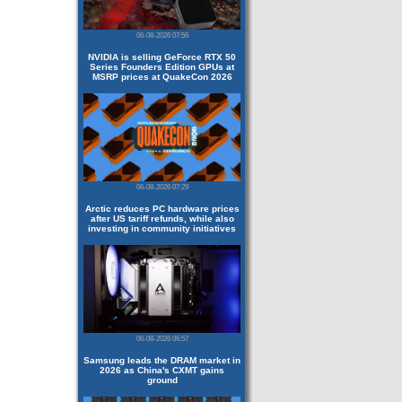
06-08-2026 07:56
NVIDIA is selling GeForce RTX 50
Series Founders Edition GPUs at
MSRP prices at QuakeCon 2026
06-08-2026 07:29
Arctic reduces PC hardware prices
after US tariff refunds, while also
investing in community initiatives
06-08-2026 06:57
Samsung leads the DRAM market in
2026 as China's CXMT gains
ground