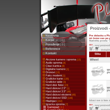
Proizvodi 
Naslovna
Pre dolaska u Pl
mi ćemo vas po pr
Korpa
[ 0 ] [ 0 ]
Statistika poseta:
G
Poređenje
[ 0 ]
-
novi proizvodi
Reference
/
- dodaj/i
Kontakt
Slika
Akcione kamere i oprema
Wheel
[13]
Audio oprema
[4]
Citaci kartica
[8]
Digitalne kamere
[1]
Wh
Dronovi
[13]
(P
Faks modemi
[1]
Graficke karte
[135]
Graficke table
[3]
Hard disk fioke
[23]
Wh
Hard diskovi 2.5''
[1]
(P
Hard diskovi 3.5''
[49]
Hard diskovi eksterni
[45]
Hard diskovi SSD
[144]
Izbaci sve iz list
Hladnjaci
[162]
Igracka oprema
[7]
-
novi proizvodi
Gamepad
[ 1 ]
/
- dodaj/i