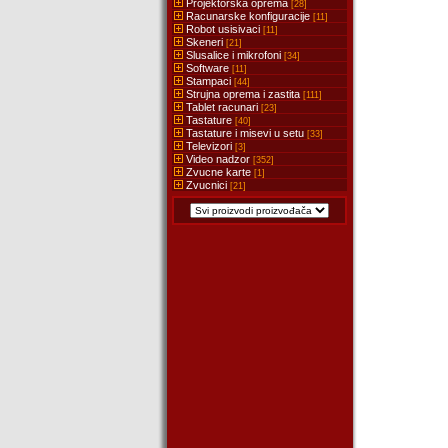
Projektorska oprema
[28]
Racunarske konfiguracije
[11]
Robot usisivaci
[11]
Skeneri
[21]
Slusalice i mikrofoni
[34]
Software
[11]
Stampaci
[44]
Strujna oprema i zastita
[111]
Tablet racunari
[23]
Tastature
[40]
Tastature i misevi u setu
[33]
Televizori
[3]
Video nadzor
[352]
Zvucne karte
[1]
Zvucnici
[21]