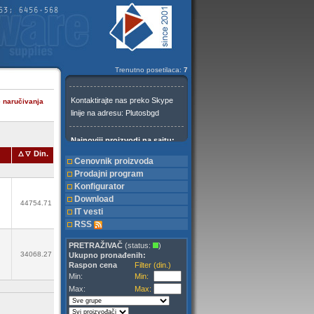
Trenutno posetilaca:
7
e naručivanja
Din.
Cenovnik proizvoda
Prodajni program
Konfigurator
Download
44754.71
IT vesti
RSS
PRETRAŽIVAČ
(status:
)
34068.27
Ukupno pronađenih:
Raspon cena
Filter (din.)
Min:
Min:
Max:
Max: