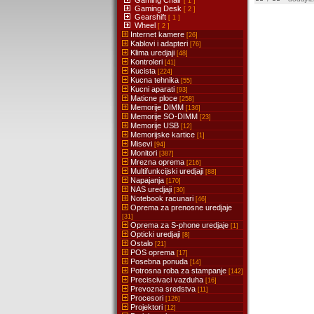
Gaming Chair
[ 1 ]
Gaming Desk
[ 2 ]
Gearshift
[ 1 ]
Wheel
[ 2 ]
Internet kamere
[26]
Kablovi i adapteri
[76]
Klima uredjaji
[48]
Kontroleri
[41]
Kucista
[224]
Kucna tehnika
[55]
Kucni aparati
[93]
Maticne ploce
[258]
Memorije DIMM
[136]
Memorije SO-DIMM
[23]
Memorije USB
[12]
Memorijske kartice
[1]
Misevi
[94]
Monitori
[387]
Mrezna oprema
[216]
Multifunkcijski uredjaji
[88]
Napajanja
[170]
NAS uredjaji
[30]
Notebook racunari
[46]
Oprema za prenosne uredjaje
[31]
Oprema za S-phone uredjaje
[1]
Opticki uredjaji
[8]
Ostalo
[21]
POS oprema
[17]
Posebna ponuda
[14]
Potrosna roba za stampanje
[142]
Preciscivaci vazduha
[16]
Prevozna sredstva
[11]
Procesori
[126]
Projektori
[12]