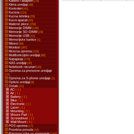
Kablovi i adapteri
[76]
Klima uredjaji
[48]
Kontroleri
[41]
Kucista
[224]
Kucna tehnika
[55]
Kucni aparati
[93]
Maticne ploce
[258]
Memorije DIMM
[136]
Memorije SO-DIMM
[23]
Memorije USB
[12]
Memorijske kartice
[1]
Misevi
[94]
Monitori
[387]
Mrezna oprema
[216]
Multifunkcijski uredjaji
[88]
Napajanja
[170]
NAS uredjaji
[30]
Notebook racunari
[44]
Oprema za prenosne uredjaje
[31]
Oprema za S-phone uredjaje
[1]
Opticki uredjaji
[8]
Ostalo
[21]
AC
[ 1 ]
Air
[ 1 ]
Battery
[ 2 ]
Bike
[ 1 ]
Electronic
[ 1 ]
Laser
[ 1 ]
Mounting
[ 2 ]
Mouse Pad
[ 5 ]
Screwdriver
[ 1 ]
Wall Mount
[ 6 ]
POS oprema
[17]
Posebna ponuda
[14]
Potrosna roba za stampanje
[142]