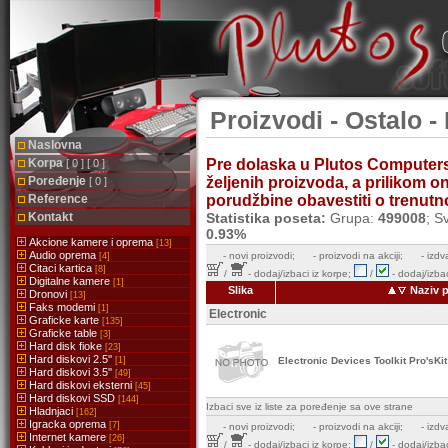
Proizvodi - Ostalo - 
Naslovna
Korpa
Pre dolaska u Plutos Computer
[ 0 ] [ 0 ]
Poređenje
željenih proizvoda, a prilikom 
[ 0 ]
Reference
porudžbine obavestiti o trenutnoj
Kontakt
Statistika poseta:
Grupa:
499008
; S
0.93%
Akcione kamere i oprema
[13]
Audio oprema
-
novi proizvodi;
- proizvodi na akciji;
- izdv
[4]
Citaci kartica
[8]
/
- dodaj/izbaci iz korpe;
/
- dodaj/izbac
Digitalne kamere
[1]
Slika
Naziv 
Dronovi
[13]
Faks modemi
[1]
Electronic
Graficke karte
[135]
Graficke table
[3]
Hard disk fioke
[23]
Hard diskovi 2.5''
[1]
Electronic Devices Toolkit Pro'sK
Hard diskovi 3.5''
[49]
Hard diskovi eksterni
[45]
Hard diskovi SSD
[144]
Izbaci sve iz liste za poređenje sa ove strane
Hladnjaci
[162]
Igracka oprema
[7]
-
novi proizvodi;
- proizvodi na akciji;
- izdv
Internet kamere
[26]
/
- dodaj/izbaci iz korpe;
/
- dodaj/izbac