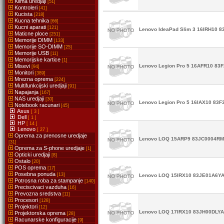
Klima uredjaji
[51]
Kontroleri
[41]
Kucista
[218]
Kucna tehnika
[66]
Kucni aparati
[121]
Lenovo IdeaPad Slim 3 16IRH10 
Maticne ploce
[251]
Memorije DIMM
[133]
Memorije SO-DIMM
[25]
Memorije USB
[11]
Memorijske kartice
[1]
Misevi
Lenovo Legion Pro 5 16AFR10 83
[94]
Monitori
[389]
Mrezna oprema
[224]
Multifunkcijski uredjaji
[91]
Napajanja
[167]
NAS uredjaji
[30]
Lenovo Legion Pro 5 16IAX10 83
Notebook racunari
[45]
Asus
[ 3 ]
Dell
[ 1 ]
HP
[ 14 ]
Lenovo
[ 27 ]
Oprema za prenosne uredjaje
Lenovo LOQ 15ARP9 83JC0004RM
[31]
Oprema za S-phone uredjaje
[1]
Opticki uredjaji
[8]
Ostalo
[20]
POS oprema
[17]
Posebna ponuda
[13]
Lenovo LOQ 15IRX10 83JE01A6Y
Potrosna roba za stampanje
[140]
Preciscivaci vazduha
[16]
Prevozna sredstva
[11]
Procesori
[128]
Projektori
[12]
Lenovo LOQ 17IRX10 83JH00DLYA
Projektorska oprema
[28]
Racunarske konfiguracije
[9]