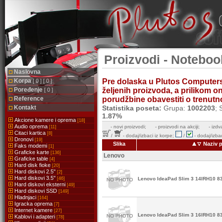
Proizvodi - Noteboo
Naslovna
Korpa
Pre dolaska u Plutos Computer
[ 0 ] [ 0 ]
Poređenje
željenih proizvoda, a prilikom 
[ 0 ]
Reference
porudžbine obavestiti o trenutnoj
Kontakt
Statistika poseta:
Grupa:
1002203
; 
1.87%
Akcione kamere i oprema
[18]
Audio oprema
-
novi proizvodi;
- proizvodi na akciji;
- izdv
[11]
Citaci kartica
[8]
/
- dodaj/izbaci iz korpe;
/
- dodaj/izbac
Dronovi
[19]
Slika
Naziv p
Faks modemi
[1]
Graficke karte
[136]
Lenovo
Graficke table
[4]
Hard disk fioke
[20]
Hard diskovi 2.5''
[2]
Hard diskovi 3.5''
[46]
Lenovo IdeaPad Slim 3 14IRH10 
Hard diskovi eksterni
[49]
Hard diskovi SSD
[149]
Hladnjaci
[164]
Igracka oprema
[7]
Internet kamere
[27]
Lenovo IdeaPad Slim 3 16IRH10 
Kablovi i adapteri
[78]