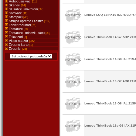
Robot usisivaci
[11]
Skeneri
[24]
Slusalice i mikrofoni
[34]
Software
[11]
Lenovo LOQ 17IRX10 83JH00DPY
Stampaci
[45]
Strujna oprema i zastita
[114]
Tablet racunari
[21]
Tastature
[38]
Tastature i misevi u setu
[33]
Televizori
Lenovo ThinkBook 14 G7 ARP 21
[3]
Video nadzor
[362]
Zvucne karte
[1]
Zvucnici
[24]
Lenovo ThinkBook 14 G8 IAL 21S
Lenovo ThinkBook 16 G7 ARP 2
Lenovo ThinkBook 16 G8 IAL 21S
Lenovo ThinkBook 16p G6 IAX 21