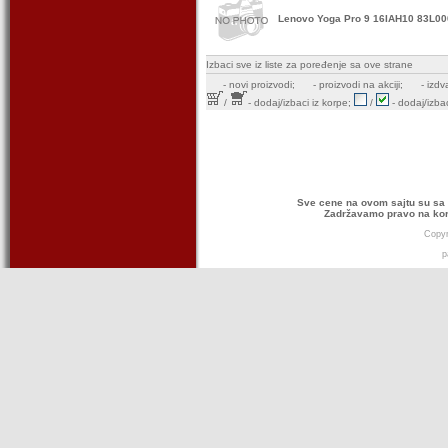
Lenovo Yoga Pro 9 16IAH10 83L0
Izbaci sve iz liste za poređenje sa ove strane
-
novi proizvodi;
- proizvodi na akciji;
- izdv
/
- dodaj/izbaci iz korpe;
/
- dodaj/izbac
Sve cene na ovom sajtu su sa 
Zadržavamo pravo na kor
Copyr
p