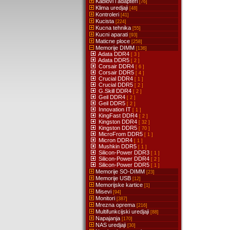
Kablovi i adapteri
[76]
Klima uredjaji
[48]
Kontroleri
[41]
Kucista
[224]
Kucna tehnika
[55]
Kucni aparati
[93]
Maticne ploce
[258]
Memorije DIMM
[136]
Adata DDR4
[ 3 ]
Adata DDR5
[ 2 ]
Corsair DDR4
[ 6 ]
Corsair DDR5
[ 4 ]
Crucial DDR4
[ 1 ]
Crucial DDR5
[ 2 ]
G.Skill DDR4
[ 2 ]
Geil DDR4
[ 2 ]
Geil DDR5
[ 2 ]
Innovation IT
[ 1 ]
KingFast DDR4
[ 2 ]
Kingston DDR4
[ 32 ]
Kingston DDR5
[ 70 ]
MicroFrom DDR5
[ 1 ]
Micron DDR4
[ 1 ]
Mushkin DDR5
[ 1 ]
Silicon-Power DDR3
[ 1 ]
Silicon-Power DDR4
[ 2 ]
Silicon-Power DDR5
[ 1 ]
Memorije SO-DIMM
[23]
Memorije USB
[12]
Memorijske kartice
[1]
Misevi
[94]
Monitori
[387]
Mrezna oprema
[216]
Multifunkcijski uredjaji
[88]
Napajanja
[170]
NAS uredjaji
[30]