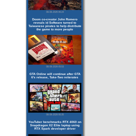
08-08-2026 06:24
Doom co-creator John Romero
reveals id Software turned to
Taiwanese pirates to help distribute
the game to more people
08-08-2026 05:53
GTA Online will continue after GTA
6's release, Take-Two reiterates
08-08-2026 00:35
YouTuber benchmarks RTX 4060 on
Snapdragon X2 Elite laptop using
RTX Spark developer driver