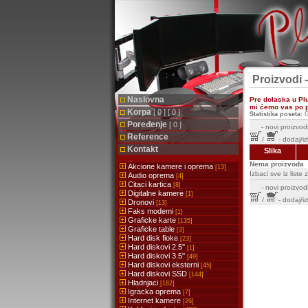
Proizvodi 
Naslovna
Pre dolaska u Pl
mi ćemo vas po pr
Korpa
[ 0 ] [ 0 ]
Statistika poseta:
G
Poređenje
[ 0 ]
-
novi proizvodi
Reference
/
- dodaj/i
Kontakt
Slika
Nema proizvoda
Akcione kamere i oprema
[13]
Izbaci sve iz list
Audio oprema
[4]
Citaci kartica
[8]
-
novi proizvodi
Digitalne kamere
[1]
/
- dodaj/i
Dronovi
[13]
Faks modemi
[1]
Graficke karte
[135]
Graficke table
[3]
Hard disk fioke
[23]
Hard diskovi 2.5''
[1]
Hard diskovi 3.5''
[49]
Hard diskovi eksterni
[45]
Hard diskovi SSD
[144]
Hladnjaci
[162]
Igracka oprema
[7]
Internet kamere
[26]