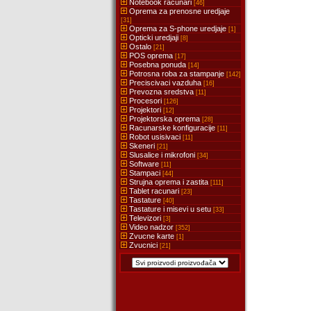
Notebook racunari
[46]
Oprema za prenosne uredjaje
[31]
Oprema za S-phone uredjaje
[1]
Opticki uredjaji
[8]
Ostalo
[21]
POS oprema
[17]
Posebna ponuda
[14]
Potrosna roba za stampanje
[142]
Preciscivaci vazduha
[16]
Prevozna sredstva
[11]
Procesori
[126]
Projektori
[12]
Projektorska oprema
[28]
Racunarske konfiguracije
[11]
Robot usisivaci
[11]
Skeneri
[21]
Slusalice i mikrofoni
[34]
Software
[11]
Stampaci
[44]
Strujna oprema i zastita
[111]
Tablet racunari
[23]
Tastature
[40]
Tastature i misevi u setu
[33]
Televizori
[3]
Video nadzor
[352]
Zvucne karte
[1]
Zvucnici
[21]