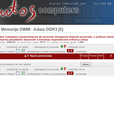
- Memorije DIMM - Adata DDR3 [0]
utos Computers preporučujemo da proverite dostupnost željenih proizvoda, a prilikom onlin
ijemu porudžbine obavestiti o trenutnoj raspoloživosti artikala u korpi.
rupa:
2086253
; Svi proizvodi u grupi:
9575
; % u odnosu na ostale grupe:
3.88%
;
- proizvodi na akciji;
- izdvajamo iz ponude;
- kretanje cene
zbaci iz korpe;
/
- dodaj/izbaci iz liste za poređenje;
- sortiranje
Naziv proizvoda
Korpa
Poređ.
Info
€
e za poređenje sa ove strane
;
- proizvodi na akciji;
- izdvajamo iz ponude;
- kretanje cene
zbaci iz korpe;
/
- dodaj/izbaci iz liste za poređenje;
- sortiranje