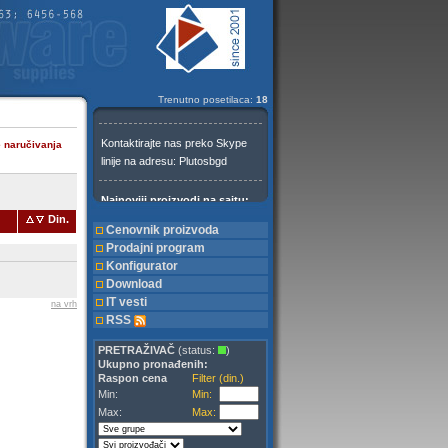
Trenutno posetilaca:
18
e naručivanja
Din.
Cenovnik proizvoda
Prodajni program
Konfigurator
Download
IT vesti
na vrh
RSS
PRETRAŽIVAČ
(status:
)
Ukupno pronađenih:
Raspon cena
Filter (din.)
Min:
Min:
Max:
Max: