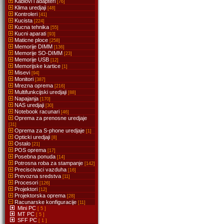
Kablovi i adapteri
[76]
Klima uredjaji
[48]
Kontroleri
[41]
Kucista
[224]
Kucna tehnika
[55]
Kucni aparati
[93]
Maticne ploce
[258]
Memorije DIMM
[136]
Memorije SO-DIMM
[23]
Memorije USB
[12]
Memorijske kartice
[1]
Misevi
[94]
Monitori
[387]
Mrezna oprema
[216]
Multifunkcijski uredjaji
[88]
Napajanja
[170]
NAS uredjaji
[30]
Notebook racunari
[46]
Oprema za prenosne uredjaje
[31]
Oprema za S-phone uredjaje
[1]
Opticki uredjaji
[8]
Ostalo
[21]
POS oprema
[17]
Posebna ponuda
[14]
Potrosna roba za stampanje
[142]
Preciscivaci vazduha
[16]
Prevozna sredstva
[11]
Procesori
[126]
Projektori
[12]
Projektorska oprema
[28]
Racunarske konfiguracije
[11]
Mini PC
[ 5 ]
MT PC
[ 5 ]
SFF PC
[ 1 ]