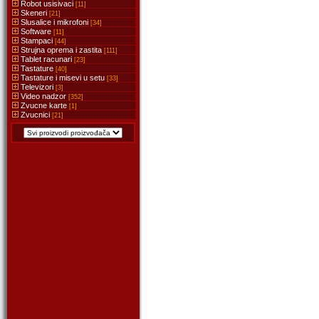
Robot usisivaci
[11]
Skeneri
[21]
Slusalice i mikrofoni
[34]
Software
[11]
Stampaci
[44]
Strujna oprema i zastita
[111]
Tablet racunari
[23]
Tastature
[40]
Tastature i misevi u setu
[33]
Televizori
[3]
Video nadzor
[352]
Zvucne karte
[1]
Zvucnici
[21]