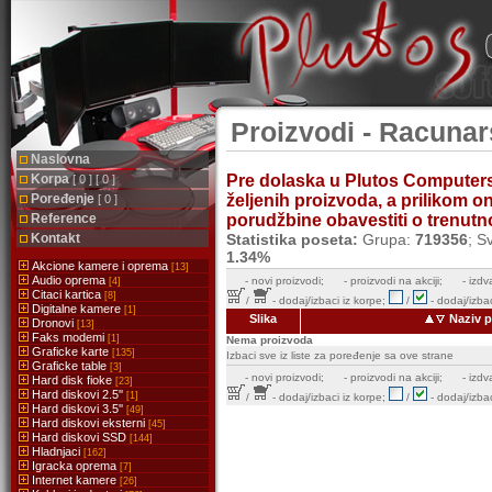
Proizvodi - Racunars
Naslovna
Korpa
Pre dolaska u Plutos Computer
[ 0 ] [ 0 ]
Poređenje
željenih proizvoda, a prilikom 
[ 0 ]
Reference
porudžbine obavestiti o trenutnoj
Kontakt
Statistika poseta:
Grupa:
719356
; S
1.34%
Akcione kamere i oprema
[13]
Audio oprema
-
novi proizvodi;
- proizvodi na akciji;
- izdv
[4]
Citaci kartica
[8]
/
- dodaj/izbaci iz korpe;
/
- dodaj/izbac
Digitalne kamere
[1]
Slika
Naziv p
Dronovi
[13]
Faks modemi
[1]
Nema proizvoda
Graficke karte
[135]
Izbaci sve iz liste za poređenje sa ove strane
Graficke table
[3]
-
novi proizvodi;
- proizvodi na akciji;
- izdv
Hard disk fioke
[23]
Hard diskovi 2.5''
[1]
/
- dodaj/izbaci iz korpe;
/
- dodaj/izbac
Hard diskovi 3.5''
[49]
Hard diskovi eksterni
[45]
Hard diskovi SSD
[144]
Hladnjaci
[162]
Igracka oprema
[7]
Internet kamere
[26]