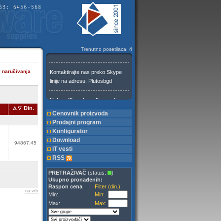
Trenutno posetilaca:
4
e naručivanja
Din.
Cenovnik proizvoda
Prodajni program
Konfigurator
Download
94867.45
IT vesti
RSS
PRETRAŽIVAČ
(status:
)
Ukupno pronađenih:
Raspon cena
Filter (din.)
na vrh
Min:
Min:
Max:
Max: