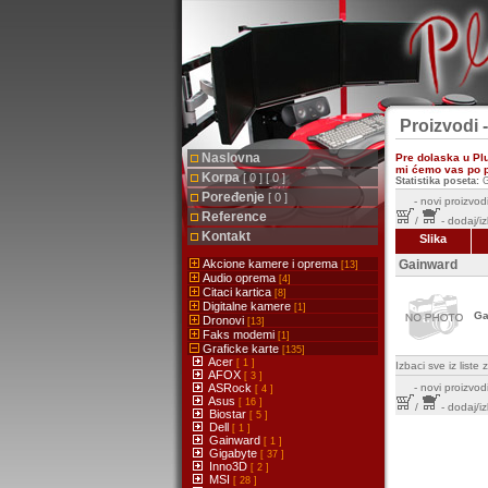
Proizvodi -
Naslovna
Pre dolaska u Pl
mi ćemo vas po pr
Korpa
[ 0 ] [ 0 ]
Statistika poseta:
G
Poređenje
[ 0 ]
-
novi proizvodi
Reference
/
- dodaj/i
Kontakt
Slika
Akcione kamere i oprema
Gainward
[13]
Audio oprema
[4]
Citaci kartica
[8]
Digitalne kamere
[1]
Ga
Dronovi
[13]
Faks modemi
[1]
Graficke karte
[135]
Acer
[ 1 ]
Izbaci sve iz list
AFOX
[ 3 ]
ASRock
-
novi proizvodi
[ 4 ]
Asus
[ 16 ]
/
- dodaj/i
Biostar
[ 5 ]
Dell
[ 1 ]
Gainward
[ 1 ]
Gigabyte
[ 37 ]
Inno3D
[ 2 ]
MSI
[ 28 ]