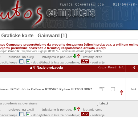
 Graficke karte - Gainward [1]
utos Computers preporučujemo da proverite dostupnost željenih proizvoda, a prilikom onlin
ijemu porudžbine obavestiti o trenutnoj raspoloživosti artikala u korpi.
rupa:
2640766
; Svi proizvodi u grupi:
8119
; % u odnosu na ostale grupe:
4.91%
;
- proizvodi na akciji;
- izdvajamo iz ponude;
- kretanje cene
zbaci iz korpe;
/
- dodaj/izbaci iz liste za poređenje;
- sortiranje
Naziv proizvoda
Korpa
Poređ.
Info
€
inward PCI-E nVidia GeForce RTX5070 Python III 12GB DDR7
N/A
e za poređenje sa ove strane
;
- proizvodi na akciji;
- izdvajamo iz ponude;
- kretanje cene
zbaci iz korpe;
/
- dodaj/izbaci iz liste za poređenje;
- sortiranje