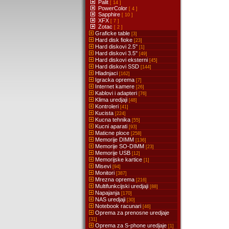
Palit
[ 14 ]
PowerColor
[ 4 ]
Sapphire
[ 10 ]
XFX
[ 7 ]
Zotac
[ 2 ]
Graficke table
[3]
Hard disk fioke
[23]
Hard diskovi 2.5''
[1]
Hard diskovi 3.5''
[49]
Hard diskovi eksterni
[45]
Hard diskovi SSD
[144]
Hladnjaci
[162]
Igracka oprema
[7]
Internet kamere
[26]
Kablovi i adapteri
[76]
Klima uredjaji
[48]
Kontroleri
[41]
Kucista
[224]
Kucna tehnika
[55]
Kucni aparati
[93]
Maticne ploce
[258]
Memorije DIMM
[136]
Memorije SO-DIMM
[23]
Memorije USB
[12]
Memorijske kartice
[1]
Misevi
[94]
Monitori
[387]
Mrezna oprema
[216]
Multifunkcijski uredjaji
[88]
Napajanja
[170]
NAS uredjaji
[30]
Notebook racunari
[46]
Oprema za prenosne uredjaje
[31]
Oprema za S-phone uredjaje
[1]