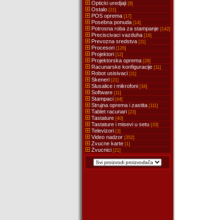
Opticki uredjaji
[8]
Ostalo
[21]
POS oprema
[17]
Posebna ponuda
[14]
Potrosna roba za stampanje
[142]
Preciscivaci vazduha
[16]
Prevozna sredstva
[11]
Procesori
[126]
Projektori
[12]
Projektorska oprema
[28]
Racunarske konfiguracije
[11]
Robot usisivaci
[11]
Skeneri
[21]
Slusalice i mikrofoni
[34]
Software
[11]
Stampaci
[44]
Strujna oprema i zastita
[111]
Tablet racunari
[23]
Tastature
[40]
Tastature i misevi u setu
[33]
Televizori
[3]
Video nadzor
[352]
Zvucne karte
[1]
Zvucnici
[21]