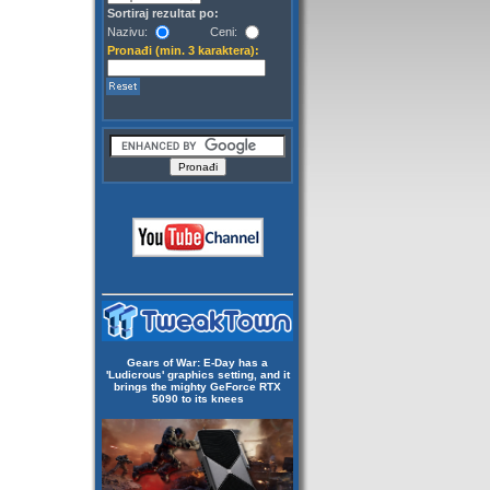
Sortiraj rezultat po:
Nazivu:
Ceni:
Pronađi (min. 3 karaktera):
Gears of War: E-Day has a
'Ludicrous' graphics setting, and it
brings the mighty GeForce RTX
5090 to its knees