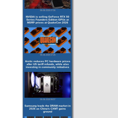
06-08-2026 07:56
NVIDIA is selling GeForce RTX 50
Series Founders Edition GPUs at
MSRP prices at QuakeCon 2026
06-08-2026 07:29
Arctic reduces PC hardware prices
after US tariff refunds, while also
investing in community initiatives
06-08-2026 06:57
Samsung leads the DRAM market in
2026 as China's CXMT gains
ground