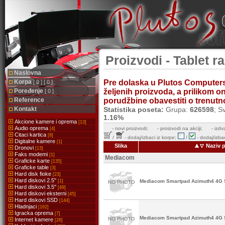
Proizvodi - Tablet r
Naslovna
Korpa
Pre dolaska u Plutos Computer
[ 0 ] [ 0 ]
Poređenje
željenih proizvoda, a prilikom 
[ 0 ]
Reference
porudžbine obavestiti o trenutnoj
Kontakt
Statistika poseta:
Grupa:
626598
; S
1.16%
Akcione kamere i oprema
[13]
Audio oprema
-
novi proizvodi;
- proizvodi na akciji;
- izdv
[4]
Citaci kartica
[8]
/
- dodaj/izbaci iz korpe;
/
- dodaj/izbac
Digitalne kamere
[1]
Slika
Naziv p
Dronovi
[13]
Faks modemi
[1]
Mediacom
Graficke karte
[135]
Graficke table
[3]
Hard disk fioke
[23]
Hard diskovi 2.5''
[1]
Mediacom Smartpad Azimuth4 4G
Hard diskovi 3.5''
[49]
Hard diskovi eksterni
[45]
Hard diskovi SSD
[144]
Hladnjaci
[162]
Igracka oprema
[7]
Mediacom Smartpad Azimuth4 4G
Internet kamere
[26]