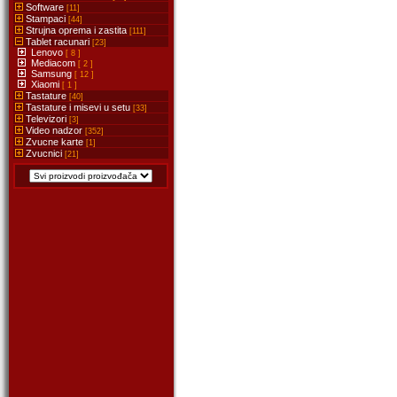
Software
[11]
Stampaci
[44]
Strujna oprema i zastita
[111]
Tablet racunari
[23]
Lenovo
[ 8 ]
Mediacom
[ 2 ]
Samsung
[ 12 ]
Xiaomi
[ 1 ]
Tastature
[40]
Tastature i misevi u setu
[33]
Televizori
[3]
Video nadzor
[352]
Zvucne karte
[1]
Zvucnici
[21]