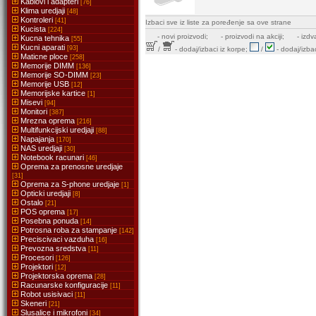
Kablovi i adapteri
[76]
Klima uredjaji
[48]
Kontroleri
[41]
Izbaci sve iz liste za poređenje sa ove strane
Kucista
[224]
-
novi proizvodi;
- proizvodi na akciji;
- izdv
Kucna tehnika
[55]
Kucni aparati
[93]
/
- dodaj/izbaci iz korpe;
/
- dodaj/izbac
Maticne ploce
[258]
Memorije DIMM
[136]
Memorije SO-DIMM
[23]
Memorije USB
[12]
Memorijske kartice
[1]
Misevi
[94]
Monitori
[387]
Mrezna oprema
[216]
Multifunkcijski uredjaji
[88]
Napajanja
[170]
NAS uredjaji
[30]
Notebook racunari
[46]
Oprema za prenosne uredjaje
[31]
Oprema za S-phone uredjaje
[1]
Opticki uredjaji
[8]
Ostalo
[21]
POS oprema
[17]
Posebna ponuda
[14]
Potrosna roba za stampanje
[142]
Preciscivaci vazduha
[16]
Prevozna sredstva
[11]
Procesori
[126]
Projektori
[12]
Projektorska oprema
[28]
Racunarske konfiguracije
[11]
Robot usisivaci
[11]
Skeneri
[21]
Slusalice i mikrofoni
[34]