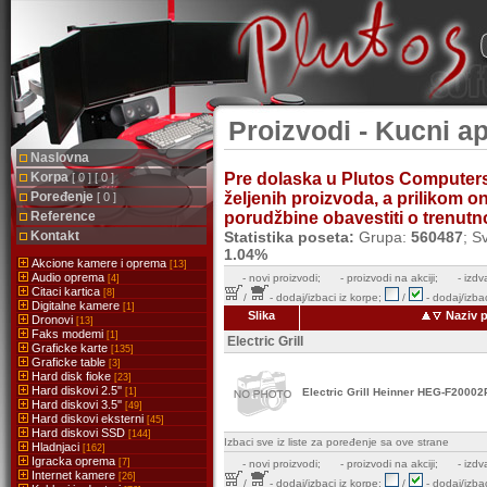
Proizvodi - Kucni apa
Naslovna
Korpa
Pre dolaska u Plutos Computer
[ 0 ] [ 0 ]
Poređenje
željenih proizvoda, a prilikom 
[ 0 ]
Reference
porudžbine obavestiti o trenutnoj
Kontakt
Statistika poseta:
Grupa:
560487
; S
1.04%
Akcione kamere i oprema
[13]
Audio oprema
-
novi proizvodi;
- proizvodi na akciji;
- izdv
[4]
Citaci kartica
[8]
/
- dodaj/izbaci iz korpe;
/
- dodaj/izbac
Digitalne kamere
[1]
Slika
Naziv 
Dronovi
[13]
Faks modemi
[1]
Electric Grill
Graficke karte
[135]
Graficke table
[3]
Hard disk fioke
[23]
Hard diskovi 2.5''
[1]
Electric Grill Heinner HEG-F20002
Hard diskovi 3.5''
[49]
Hard diskovi eksterni
[45]
Hard diskovi SSD
[144]
Izbaci sve iz liste za poređenje sa ove strane
Hladnjaci
[162]
Igracka oprema
[7]
-
novi proizvodi;
- proizvodi na akciji;
- izdv
Internet kamere
[26]
/
- dodaj/izbaci iz korpe;
/
- dodaj/izbac