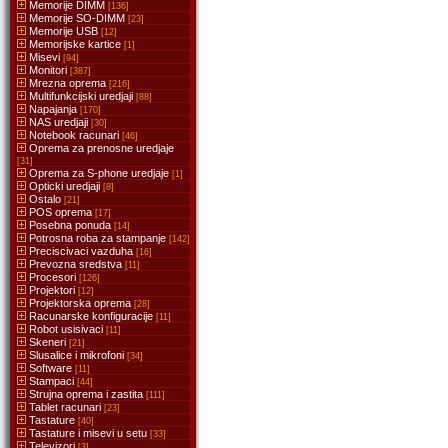
Memorije DIMM
[136]
Memorije SO-DIMM
[23]
Memorije USB
[12]
Memorijske kartice
[1]
Misevi
[94]
Monitori
[387]
Mrezna oprema
[216]
Multifunkcijski uredjaji
[88]
Napajanja
[170]
NAS uredjaji
[30]
Notebook racunari
[46]
Oprema za prenosne uredjaje
[31]
Oprema za S-phone uredjaje
[1]
Opticki uredjaji
[8]
Ostalo
[21]
POS oprema
[17]
Posebna ponuda
[14]
Potrosna roba za stampanje
[142]
Preciscivaci vazduha
[16]
Prevozna sredstva
[11]
Procesori
[126]
Projektori
[12]
Projektorska oprema
[28]
Racunarske konfiguracije
[11]
Robot usisivaci
[11]
Skeneri
[21]
Slusalice i mikrofoni
[34]
Software
[11]
Stampaci
[44]
Strujna oprema i zastita
[111]
Tablet racunari
[23]
Tastature
[40]
Tastature i misevi u setu
[33]
Televizori
[3]