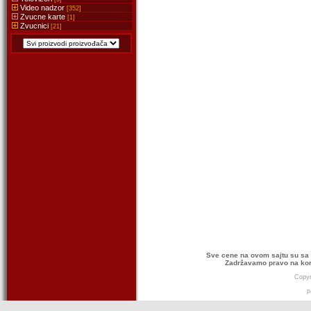
Video nadzor
[352]
Zvucne karte
[1]
Zvucnici
[21]
Sve cene na ovom sajtu su sa 
Zadržavamo pravo na kor
Copyr
p