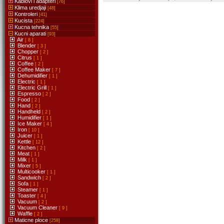
Kablovi i adapteri
[76]
Klima uredjaji
[48]
Kontroleri
[41]
Kucista
[224]
Kucna tehnika
[55]
Kucni aparati
[93]
Air
[ 8 ]
Blender
[ 3 ]
Chopper
[ 2 ]
Citrus
[ 1 ]
Coffee
[ 2 ]
Coffee Maker
[ 7 ]
Dehumidifier
[ 1 ]
Electric
[ 1 ]
Electric Grill
[ 1 ]
Espresso
[ 2 ]
Food
[ 2 ]
Hand
[ 2 ]
Handheld
[ 2 ]
Humidifier
[ 1 ]
Ice Maker
[ 4 ]
Iron
[ 10 ]
Juicer
[ 1 ]
Kettle
[ 12 ]
Kitchen
[ 2 ]
Meat
[ 1 ]
Milk
[ 1 ]
Mixer
[ 5 ]
Multicooker
[ 1 ]
Sandwich
[ 2 ]
Sofa
[ 1 ]
Steamer
[ 1 ]
Toaster
[ 4 ]
Vacuum
[ 2 ]
Vacuum Cleaner
[ 9 ]
Waffle
[ 2 ]
Maticne ploce
[258]