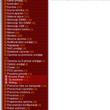
Klima uredjaji
[51]
Kontroleri
[41]
Kucista
[218]
Kucna tehnika
[66]
Kucni aparati
[121]
Maticne ploce
[251]
Memorije DIMM
[133]
Memorije SO-DIMM
[25]
Memorije USB
[11]
Memorijske kartice
[1]
Misevi
[94]
Monitori
[389]
Mrezna oprema
[224]
Multifunkcijski uredjaji
[91]
Napajanja
[167]
NAS uredjaji
[30]
Notebook racunari
[45]
Oprema za prenosne uredjaje
[31]
Oprema za S-phone uredjaje
[1]
Opticki uredjaji
[8]
Ostalo
[20]
POS oprema
[17]
Posebna ponuda
[13]
Access Point
[ 11 ]
Screwdriver
[ 1 ]
Writing
[ 1 ]
Potrosna roba za stampanje
[140]
Preciscivaci vazduha
[16]
Prevozna sredstva
[11]
Procesori
[128]
Projektori
[12]
Projektorska oprema
[28]
Racunarske konfiguracije
[9]
Robot usisivaci
[11]