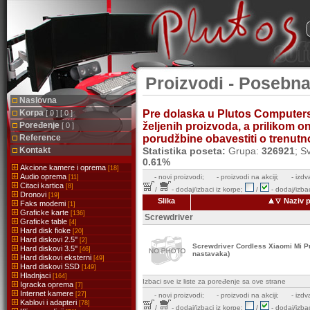
Proizvodi - Posebna
Naslovna
Korpa
Pre dolaska u Plutos Computer
[ 0 ] [ 0 ]
Poređenje
željenih proizvoda, a prilikom 
[ 0 ]
Reference
porudžbine obavestiti o trenutnoj
Kontakt
Statistika poseta:
Grupa:
326921
; S
0.61%
Akcione kamere i oprema
[18]
Audio oprema
-
novi proizvodi;
- proizvodi na akciji;
- izdv
[11]
Citaci kartica
[8]
/
- dodaj/izbaci iz korpe;
/
- dodaj/izbac
Dronovi
[19]
Slika
Naziv 
Faks modemi
[1]
Graficke karte
[136]
Screwdriver
Graficke table
[4]
Hard disk fioke
[20]
Hard diskovi 2.5''
[2]
Screwdriver Cordless Xiaomi Mi 
Hard diskovi 3.5''
[46]
nastavaka)
Hard diskovi eksterni
[49]
Hard diskovi SSD
[149]
Hladnjaci
[164]
Izbaci sve iz liste za poređenje sa ove strane
Igracka oprema
[7]
Internet kamere
[27]
-
novi proizvodi;
- proizvodi na akciji;
- izdv
Kablovi i adapteri
[78]
/
- dodaj/izbaci iz korpe;
/
- dodaj/izbac