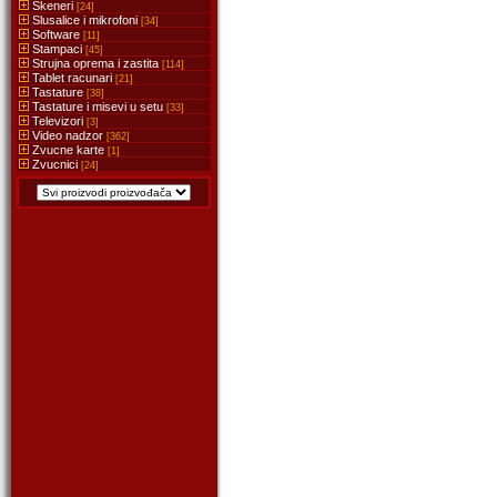
Skeneri
[24]
Slusalice i mikrofoni
[34]
Software
[11]
Stampaci
[45]
Strujna oprema i zastita
[114]
Tablet racunari
[21]
Tastature
[38]
Tastature i misevi u setu
[33]
Televizori
[3]
Video nadzor
[362]
Zvucne karte
[1]
Zvucnici
[24]