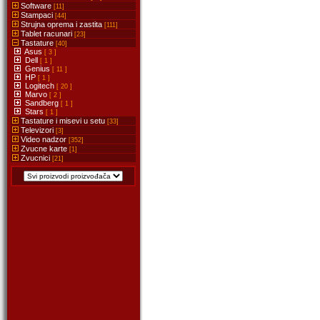
Software
[11]
Stampaci
[44]
Strujna oprema i zastita
[111]
Tablet racunari
[23]
Tastature
[40]
Asus
[ 3 ]
Dell
[ 1 ]
Genius
[ 11 ]
HP
[ 1 ]
Logitech
[ 20 ]
Marvo
[ 2 ]
Sandberg
[ 1 ]
Stars
[ 1 ]
Tastature i misevi u setu
[33]
Televizori
[3]
Video nadzor
[352]
Zvucne karte
[1]
Zvucnici
[21]