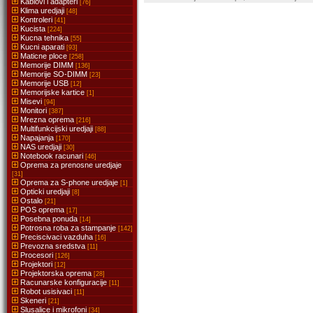
Kablovi i adapteri
[76]
Klima uredjaji
[48]
Kontroleri
[41]
Kucista
[224]
Kucna tehnika
[55]
Kucni aparati
[93]
Maticne ploce
[258]
Memorije DIMM
[136]
Memorije SO-DIMM
[23]
Memorije USB
[12]
Memorijske kartice
[1]
Misevi
[94]
Monitori
[387]
Mrezna oprema
[216]
Multifunkcijski uredjaji
[88]
Napajanja
[170]
NAS uredjaji
[30]
Notebook racunari
[46]
Oprema za prenosne uredjaje
[31]
Oprema za S-phone uredjaje
[1]
Opticki uredjaji
[8]
Ostalo
[21]
POS oprema
[17]
Posebna ponuda
[14]
Potrosna roba za stampanje
[142]
Preciscivaci vazduha
[16]
Prevozna sredstva
[11]
Procesori
[126]
Projektori
[12]
Projektorska oprema
[28]
Racunarske konfiguracije
[11]
Robot usisivaci
[11]
Skeneri
[21]
Slusalice i mikrofoni
[34]