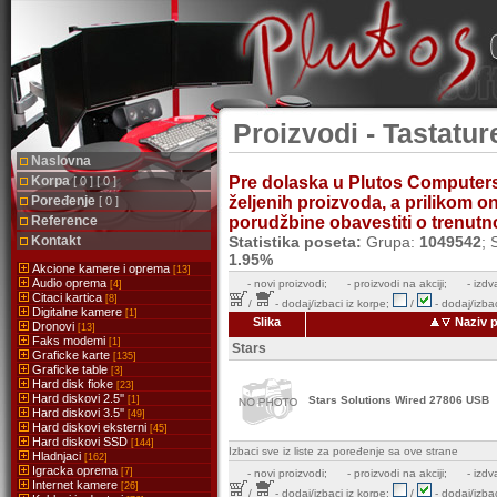
Proizvodi - Tastature
Naslovna
Korpa
Pre dolaska u Plutos Computer
[ 0 ] [ 0 ]
Poređenje
željenih proizvoda, a prilikom 
[ 0 ]
Reference
porudžbine obavestiti o trenutnoj
Kontakt
Statistika poseta:
Grupa:
1049542
; 
1.95%
Akcione kamere i oprema
[13]
Audio oprema
-
novi proizvodi;
- proizvodi na akciji;
- izdv
[4]
Citaci kartica
[8]
/
- dodaj/izbaci iz korpe;
/
- dodaj/izbac
Digitalne kamere
[1]
Slika
Naziv 
Dronovi
[13]
Faks modemi
[1]
Stars
Graficke karte
[135]
Graficke table
[3]
Hard disk fioke
[23]
Hard diskovi 2.5''
[1]
Stars Solutions Wired 27806 USB
Hard diskovi 3.5''
[49]
Hard diskovi eksterni
[45]
Hard diskovi SSD
[144]
Izbaci sve iz liste za poređenje sa ove strane
Hladnjaci
[162]
Igracka oprema
[7]
-
novi proizvodi;
- proizvodi na akciji;
- izdv
Internet kamere
[26]
/
- dodaj/izbaci iz korpe;
/
- dodaj/izbac