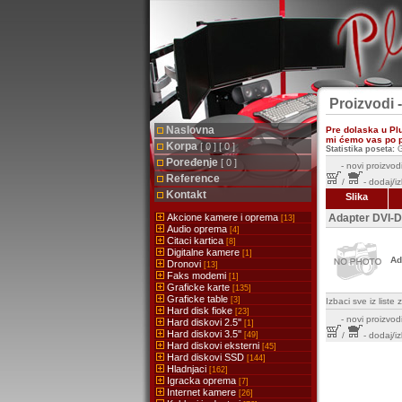
Proizvodi -
Naslovna
Pre dolaska u Pl
mi ćemo vas po pr
Korpa
[ 0 ] [ 0 ]
Statistika poseta:
G
Poređenje
[ 0 ]
-
novi proizvodi
Reference
/
- dodaj/i
Kontakt
Slika
Akcione kamere i oprema
Adapter DVI-D
[13]
Audio oprema
[4]
Citaci kartica
[8]
Digitalne kamere
[1]
Ad
Dronovi
[13]
Faks modemi
[1]
Graficke karte
[135]
Graficke table
[3]
Izbaci sve iz list
Hard disk fioke
[23]
-
novi proizvodi
Hard diskovi 2.5''
[1]
Hard diskovi 3.5''
[49]
/
- dodaj/i
Hard diskovi eksterni
[45]
Hard diskovi SSD
[144]
Hladnjaci
[162]
Igracka oprema
[7]
Internet kamere
[26]