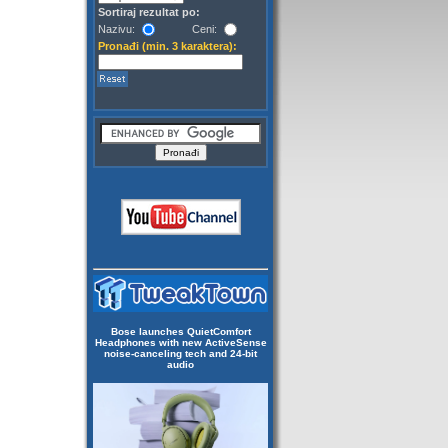
Sortiraj rezultat po:
Nazivu:
Ceni:
Pronađi (min. 3 karaktera):
Bose launches QuietComfort
Headphones with new ActiveSense
noise-canceling tech and 24-bit
audio