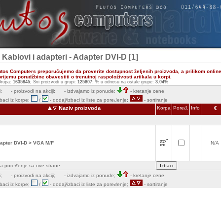
 Kablovi i adapteri - Adapter DVI-D [1]
utos Computers preporučujemo da proverite dostupnost željenih proizvoda, a prilikom onlin
ijemu porudžbine obavestiti o trenutnoj raspoloživosti artikala u korpi.
rupa:
1635845
; Svi proizvodi u grupi:
125807
; % u odnosu na ostale grupe:
3.04%
;
- proizvodi na akciji;
- izdvajamo iz ponude;
- kretanje cene
zbaci iz korpe;
/
- dodaj/izbaci iz liste za poređenje;
- sortiranje
Naziv proizvoda
Korpa
Poređ.
Info
€
apter DVI-D > VGA M/F
N/A
e za poređenje sa ove strane
;
- proizvodi na akciji;
- izdvajamo iz ponude;
- kretanje cene
zbaci iz korpe;
/
- dodaj/izbaci iz liste za poređenje;
- sortiranje