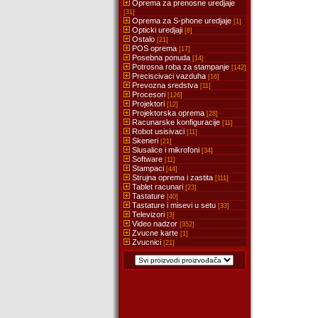
Oprema za prenosne uredjaje
[31]
Oprema za S-phone uredjaje
[1]
Opticki uredjaji
[8]
Ostalo
[21]
POS oprema
[17]
Posebna ponuda
[14]
Potrosna roba za stampanje
[142]
Preciscivaci vazduha
[16]
Prevozna sredstva
[11]
Procesori
[126]
Projektori
[12]
Projektorska oprema
[28]
Racunarske konfiguracije
[11]
Robot usisivaci
[11]
Skeneri
[21]
Slusalice i mikrofoni
[34]
Software
[11]
Stampaci
[44]
Strujna oprema i zastita
[111]
Tablet racunari
[23]
Tastature
[40]
Tastature i misevi u setu
[33]
Televizori
[3]
Video nadzor
[352]
Zvucne karte
[1]
Zvucnici
[21]