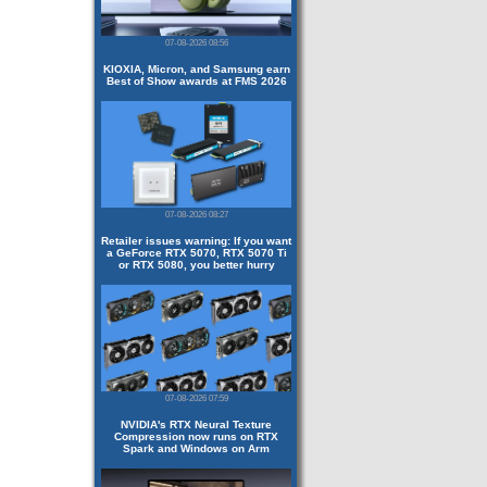
07-08-2026 08:56
KIOXIA, Micron, and Samsung earn
Best of Show awards at FMS 2026
07-08-2026 08:27
Retailer issues warning: If you want
a GeForce RTX 5070, RTX 5070 Ti
or RTX 5080, you better hurry
07-08-2026 07:59
NVIDIA's RTX Neural Texture
Compression now runs on RTX
Spark and Windows on Arm