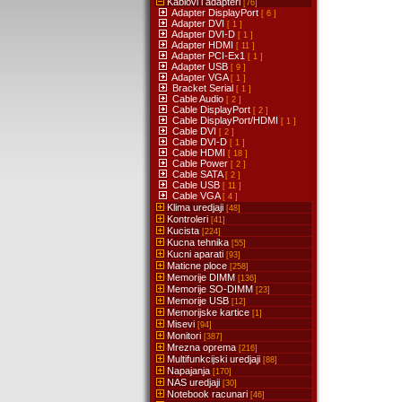
Kablovi i adapteri
[76]
Adapter DisplayPort
[ 6 ]
Adapter DVI
[ 1 ]
Adapter DVI-D
[ 1 ]
Adapter HDMI
[ 11 ]
Adapter PCI-Ex1
[ 1 ]
Adapter USB
[ 9 ]
Adapter VGA
[ 1 ]
Bracket Serial
[ 1 ]
Cable Audio
[ 2 ]
Cable DisplayPort
[ 2 ]
Cable DisplayPort/HDMI
[ 1 ]
Cable DVI
[ 2 ]
Cable DVI-D
[ 1 ]
Cable HDMI
[ 18 ]
Cable Power
[ 2 ]
Cable SATA
[ 2 ]
Cable USB
[ 11 ]
Cable VGA
[ 4 ]
Klima uredjaji
[48]
Kontroleri
[41]
Kucista
[224]
Kucna tehnika
[55]
Kucni aparati
[93]
Maticne ploce
[258]
Memorije DIMM
[136]
Memorije SO-DIMM
[23]
Memorije USB
[12]
Memorijske kartice
[1]
Misevi
[94]
Monitori
[387]
Mrezna oprema
[216]
Multifunkcijski uredjaji
[88]
Napajanja
[170]
NAS uredjaji
[30]
Notebook racunari
[46]