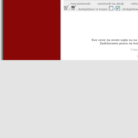
-
novi proizvodi;
- proizvodi na akciji;
- izdv
/
- dodaj/izbaci iz korpe;
/
- dodaj/izbac
Sve cene na ovom sajtu su sa 
Zadržavamo pravo na kor
Copyr