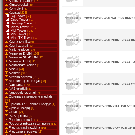
Kablovi i adapteri
[76]
Klima uredjaji
[48]
Kontroleri
[41]
Kucista
[224]
Big Tower
[ 2 ]
Micro Tower Asus A23 Plus Black 
Cube Tower
[ 1 ]
Desktop Case
[ 1 ]
Micro Tower
[ 26 ]
Midi Tower
[ 182 ]
Mini Tower
[ 8 ]
Mini-ITX Tower
[ 4 ]
Micro Tower Asus Prime AP201 Bla
Kucna tehnika
[55]
Kucni aparati
[93]
Maticne ploce
[258]
Memorije DIMM
[136]
Memorije SO-DIMM
[23]
Memorije USB
[12]
Micro Tower Asus Prime AP201 TG 
Memorijske kartice
[1]
Misevi
[94]
Monitori
[387]
Mrezna oprema
[216]
Multifunkcijski uredjaji
[88]
Micro Tower Asus Prime AP201 Whi
Napajanja
[170]
NAS uredjaji
[30]
Notebook racunari
[46]
Oprema za prenosne uredjaje
[31]
Oprema za S-phone uredjaje
[1]
Micro Tower Chieftec BS-20B-OP (
Opticki uredjaji
[8]
Ostalo
[21]
POS oprema
[17]
Posebna ponuda
[14]
Potrosna roba za stampanje
[142]
Preciscivaci vazduha
Micro Tower Chieftec GM-02B-OP (
[16]
Prevozna sredstva
[11]