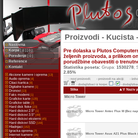
Proizvodi - Kucista 
Naslovna
Korpa
Pre dolaska u Plutos Computer
[ 0 ] [ 0 ]
Poređenje
željenih proizvoda, a prilikom 
[ 0 ]
Reference
porudžbine obavestiti o trenutnoj
Kontakt
Statistika poseta:
Grupa:
1530278
; 
2.85%
Akcione kamere i oprema
[13]
Audio oprema
-
novi proizvodi;
- proizvodi na akciji;
- izdv
[4]
Citaci kartica
[8]
/
- dodaj/izbaci iz korpe;
/
- dodaj/izbac
Digitalne kamere
[1]
Slika
Naziv p
Dronovi
[13]
Faks modemi
[1]
Micro Tower
Graficke karte
[135]
Graficke table
[3]
Hard disk fioke
[23]
Hard diskovi 2.5''
[1]
Micro Tower Antec Flux M (Bez nap
Hard diskovi 3.5''
[49]
Hard diskovi eksterni
[45]
Hard diskovi SSD
[144]
Hladnjaci
[162]
Igracka oprema
[7]
Micro Tower Asus A21 Plus Black 
Internet kamere
[26]