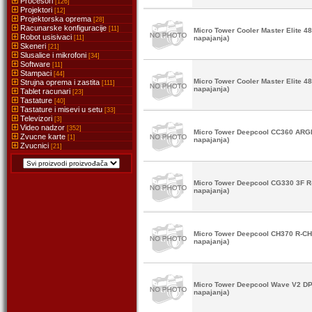
Procesori
[126]
Projektori
[12]
Projektorska oprema
[28]
Racunarske konfiguracije
[11]
Micro Tower Cooler Master Elite 
Robot usisivaci
[11]
napajanja)
Skeneri
[21]
Slusalice i mikrofoni
[34]
Software
[11]
Stampaci
[44]
Micro Tower Cooler Master Elite 
Strujna oprema i zastita
[111]
napajanja)
Tablet racunari
[23]
Tastature
[40]
Tastature i misevi u setu
[33]
Televizori
[3]
Video nadzor
[352]
Micro Tower Deepcool CC360 ARG
Zvucne karte
[1]
napajanja)
Zvucnici
[21]
Micro Tower Deepcool CG330 3F 
napajanja)
Micro Tower Deepcool CH370 R-C
napajanja)
Micro Tower Deepcool Wave V2 D
napajanja)