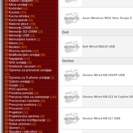
Kablovi i adapteri
[76]
Klima uredjaji
[48]
Kontroleri
[41]
Kucista
[224]
Kucna tehnika
[55]
Asus Wireless ROG Strix Scope II
Kucni aparati
[93]
Maticne ploce
[258]
Memorije DIMM
[136]
Memorije SO-DIMM
[23]
Dell
Memorije USB
[12]
Memorijske kartice
[1]
Misevi
[94]
Dell Wired KB216 USB
Monitori
[387]
Mrezna oprema
[216]
Multifunkcijski uredjaji
[88]
Napajanja
[170]
Genius
NAS uredjaji
[30]
Notebook racunari
[46]
Oprema za prenosne uredjaje
[31]
Genius Wired KB-100XP USB
Oprema za S-phone uredjaje
[1]
Opticki uredjaji
[8]
Ostalo
[21]
POS oprema
[17]
Posebna ponuda
[14]
Potrosna roba za stampanje
Genius Wired KB-113 AI Copilot U
[142]
Preciscivaci vazduha
[16]
Prevozna sredstva
[11]
Procesori
[126]
Projektori
[12]
Projektorska oprema
[28]
Genius Wired KB-117 USB
Racunarske konfiguracije
[11]
Robot usisivaci
[11]
Skeneri
[21]
Slusalice i mikrofoni
[34]