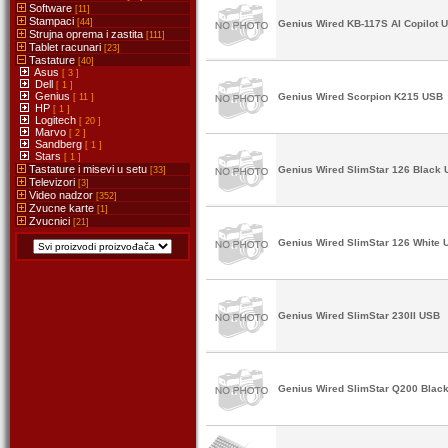
Software
[11]
Stampaci
[44]
Genius Wired KB-117S AI Copilot 
Strujna oprema i zastita
[111]
Tablet racunari
[23]
Tastature
[40]
Asus
[ 3 ]
Dell
[ 1 ]
Genius
Genius Wired Scorpion K215 USB
[ 11 ]
HP
[ 1 ]
Logitech
[ 20 ]
Marvo
[ 2 ]
Sandberg
[ 1 ]
Stars
[ 1 ]
Tastature i misevi u setu
Genius Wired SlimStar 126 Black
[33]
Televizori
[3]
Video nadzor
[352]
Zvucne karte
[1]
Zvucnici
[21]
Genius Wired SlimStar 126 White
Genius Wired SlimStar 230II USB
Genius Wired SlimStar Q200 Blac