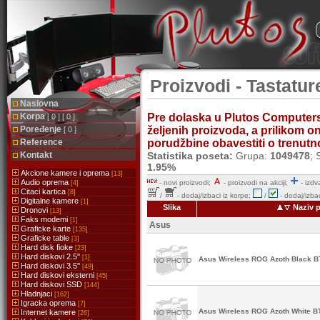
Proizvodi - Tastatur
Naslovna
Korpa
Pre dolaska u Plutos Computer
[ 0 ] [ 0 ]
Poređenje
željenih proizvoda, a prilikom 
[ 0 ]
Reference
porudžbine obavestiti o trenutnoj
Kontakt
Statistika poseta:
Grupa:
1049478
; 
1.95%
Akcione kamere i oprema
[13]
Audio oprema
-
novi proizvodi;
- proizvodi na akciji;
- izdv
[4]
Citaci kartica
[8]
/
- dodaj/izbaci iz korpe;
/
- dodaj/izbac
Digitalne kamere
[1]
Slika
Naziv p
Dronovi
[13]
Faks modemi
[1]
Asus
Graficke karte
[135]
Graficke table
[3]
Hard disk fioke
[23]
Hard diskovi 2.5''
[1]
Asus Wireless ROG Azoth Black B
Hard diskovi 3.5''
[49]
Hard diskovi eksterni
[45]
Hard diskovi SSD
[144]
Hladnjaci
[162]
Igracka oprema
[7]
Asus Wireless ROG Azoth White B
Internet kamere
[26]