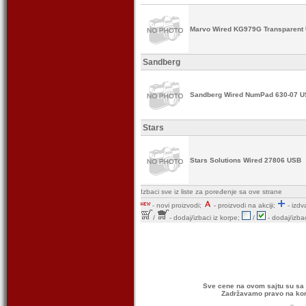
Marvo Wired KG979G Transparent
Sandberg
Sandberg Wired NumPad 630-07 
Stars
Stars Solutions Wired 27806 USB
Izbaci sve iz liste za poređenje sa ove strane
-
novi proizvodi;
- proizvodi na akciji;
- izdv
/
- dodaj/izbaci iz korpe;
/
- dodaj/izbac
Sve cene na ovom sajtu su sa 
Zadržavamo pravo na kor