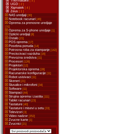
Thermaltake
[ 5 ]
UGD
[ 2 ]
Xigmatek
[ 4 ]
Zeus
[ 1 ]
NAS uredjaji
[30]
Notebook racunari
[46]
Oprema za prenosne uredjaje
[31]
Oprema za S-phone uredjaje
[1]
Opticki uredjaji
[8]
Ostalo
[21]
POS oprema
[17]
Posebna ponuda
[14]
Potrosna roba za stampanje
[142]
Preciscivaci vazduha
[16]
Prevozna sredstva
[11]
Procesori
[126]
Projektori
[12]
Projektorska oprema
[28]
Racunarske konfiguracije
[11]
Robot usisivaci
[11]
Skeneri
[21]
Slusalice i mikrofoni
[34]
Software
[11]
Stampaci
[44]
Strujna oprema i zastita
[111]
Tablet racunari
[23]
Tastature
[40]
Tastature i misevi u setu
[33]
Televizori
[3]
Video nadzor
[352]
Zvucne karte
[1]
Zvucnici
[21]