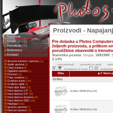
Proizvodi - Napajanj
Naslovna
Korpa
Pre dolaska u Plutos Computer
[ 0 ] [ 0 ]
Poređenje
željenih proizvoda, a prilikom 
[ 0 ]
Reference
porudžbine obavestiti o trenutnoj
Kontakt
Statistika poseta:
Grupa:
1691589
; 
3.14%
Akcione kamere i oprema
[13]
Audio oprema
-
novi proizvodi;
- proizvodi na akciji;
- izdv
[4]
Citaci kartica
[8]
/
- dodaj/izbaci iz korpe;
/
- dodaj/izbac
Digitalne kamere
[1]
Slika
Naziv 
Dronovi
[13]
Faks modemi
[1]
iG-Max
Graficke karte
[135]
Graficke table
[3]
Hard disk fioke
[23]
Hard diskovi 2.5''
[1]
iG-Max 500W (Fan-12)
Hard diskovi 3.5''
[49]
Hard diskovi eksterni
[45]
Hard diskovi SSD
[144]
Hladnjaci
[162]
Igracka oprema
[7]
iG-Max 560W (Fan-12)
Internet kamere
[26]