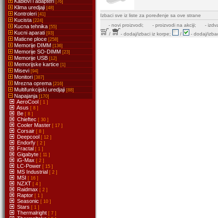
Kablovi i adapteri
[76]
Klima uredjaji
[48]
Kontroleri
[41]
Izbaci sve iz liste za poređenje sa ove strane
Kucista
[224]
-
novi proizvodi;
- proizvodi na akciji;
- izdv
Kucna tehnika
[55]
Kucni aparati
[93]
/
- dodaj/izbaci iz korpe;
/
- dodaj/izbac
Maticne ploce
[258]
Memorije DIMM
[136]
Memorije SO-DIMM
[23]
Memorije USB
[12]
Memorijske kartice
[1]
Misevi
[94]
Monitori
[387]
Mrezna oprema
[216]
Multifunkcijski uredjaji
[88]
Napajanja
[170]
AeroCool
[ 1 ]
Asus
[ 8 ]
Be
[ 8 ]
Chieftec
[ 30 ]
Cooler Master
[ 17 ]
Corsair
[ 8 ]
Deepcool
[ 12 ]
Endorfy
[ 2 ]
Fractal
[ 1 ]
Gigabyte
[ 11 ]
iG-Max
[ 2 ]
LC-Power
[ 15 ]
MS Industrial
[ 2 ]
MSI
[ 16 ]
NZXT
[ 4 ]
Raidmax
[ 2 ]
Raptor
[ 1 ]
Seasonic
[ 10 ]
Stars
[ 1 ]
Thermalright
[ 7 ]