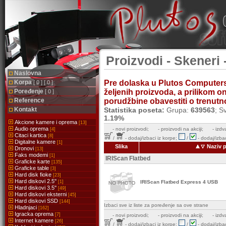
Proizvodi - Skeneri 
Naslovna
Korpa
Pre dolaska u Plutos Computer
[ 0 ] [ 0 ]
Poređenje
željenih proizvoda, a prilikom 
[ 0 ]
Reference
porudžbine obavestiti o trenutnoj
Kontakt
Statistika poseta:
Grupa:
639563
; S
1.19%
Akcione kamere i oprema
[13]
Audio oprema
-
novi proizvodi;
- proizvodi na akciji;
- izdv
[4]
Citaci kartica
[8]
/
- dodaj/izbaci iz korpe;
/
- dodaj/izbac
Digitalne kamere
[1]
Slika
Naziv p
Dronovi
[13]
Faks modemi
[1]
IRIScan Flatbed
Graficke karte
[135]
Graficke table
[3]
Hard disk fioke
[23]
Hard diskovi 2.5''
[1]
IRIScan Flatbed Express 4 USB
Hard diskovi 3.5''
[49]
Hard diskovi eksterni
[45]
Hard diskovi SSD
[144]
Izbaci sve iz liste za poređenje sa ove strane
Hladnjaci
[162]
Igracka oprema
[7]
-
novi proizvodi;
- proizvodi na akciji;
- izdv
Internet kamere
[26]
/
- dodaj/izbaci iz korpe;
/
- dodaj/izbac