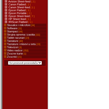
Avision Sheet-feed
[ 2 ]
Canon Flatbed
[ 2 ]
Canon Sheet-feed
[ 1 ]
Epson Flatbed
[ 3 ]
Epson Portable
[ 2 ]
Epson Sheet-feed
[ 7 ]
HP Sheet-feed
[ 1 ]
IRIScan Flatbed
[ 1 ]
Slusalice i mikrofoni
[34]
Software
[11]
Stampaci
[44]
Strujna oprema i zastita
[111]
Tablet racunari
[23]
Tastature
[40]
Tastature i misevi u setu
[33]
Televizori
[3]
Video nadzor
[352]
Zvucne karte
[1]
Zvucnici
[21]