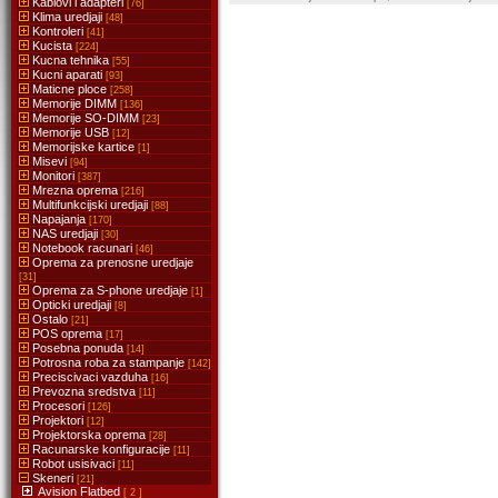
Kablovi i adapteri
[76]
Klima uredjaji
[48]
Kontroleri
[41]
Kucista
[224]
Kucna tehnika
[55]
Kucni aparati
[93]
Maticne ploce
[258]
Memorije DIMM
[136]
Memorije SO-DIMM
[23]
Memorije USB
[12]
Memorijske kartice
[1]
Misevi
[94]
Monitori
[387]
Mrezna oprema
[216]
Multifunkcijski uredjaji
[88]
Napajanja
[170]
NAS uredjaji
[30]
Notebook racunari
[46]
Oprema za prenosne uredjaje
[31]
Oprema za S-phone uredjaje
[1]
Opticki uredjaji
[8]
Ostalo
[21]
POS oprema
[17]
Posebna ponuda
[14]
Potrosna roba za stampanje
[142]
Preciscivaci vazduha
[16]
Prevozna sredstva
[11]
Procesori
[126]
Projektori
[12]
Projektorska oprema
[28]
Racunarske konfiguracije
[11]
Robot usisivaci
[11]
Skeneri
[21]
Avision Flatbed
[ 2 ]