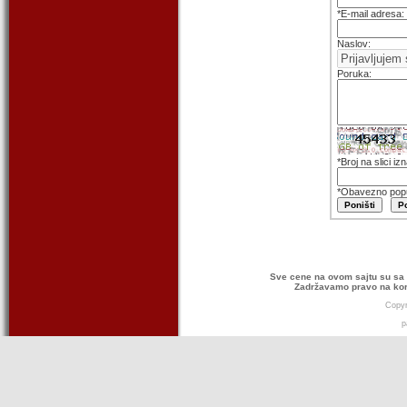
*E-mail adresa:
Naslov:
Poruka:
*Broj na slici i
*Obavezno popu
Sve cene na ovom sajtu su sa 
Zadržavamo pravo na kor
Copyr
p