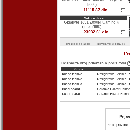
Asus 1700 Prime B660M-K D4 (Intel
B660)
11115.87 din.
Maticne ploce
Gigabyte 1851 Z890M Gaming X
(Intel Z890)
23032.61 din.
- proizvodi na akciji
;
- izdvajamo iz ponude
Pr
Odaberite broj prikazanih proizvoda
Grupa
Kucna tehnika
Refrigerator Heinne
Kucna tehnika
Refrigerator Heinner
Kucna tehnika
Refrigerator Heinne
Kucni aparati
Ceramic Heater Hein
Kucni aparati
Ceramic Heater Hein
Prija
*Ime i prezime: