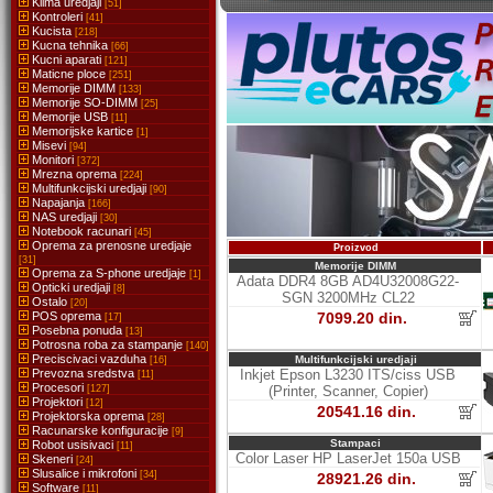
Klima uredjaji
[51]
Kontroleri
[41]
Kucista
[218]
Kucna tehnika
[66]
Kucni aparati
[121]
Maticne ploce
[251]
Memorije DIMM
[133]
Memorije SO-DIMM
[25]
Memorije USB
[11]
Memorijske kartice
[1]
Misevi
[94]
Monitori
[372]
Mrezna oprema
[224]
Multifunkcijski uredjaji
[90]
Napajanja
[166]
NAS uredjaji
[30]
Notebook racunari
[45]
Oprema za prenosne uredjaje
Proizvod
[31]
Memorije DIMM
Oprema za S-phone uredjaje
[1]
Adata DDR4 8GB AD4U32008G22-
Opticki uredjaji
[8]
SGN 3200MHz CL22
Ostalo
[20]
POS oprema
7099.20 din.
[17]
Posebna ponuda
[13]
Potrosna roba za stampanje
[140]
Preciscivaci vazduha
Multifunkcijski uredjaji
[16]
Prevozna sredstva
Inkjet Epson L3230 ITS/ciss USB
[11]
Procesori
[127]
(Printer, Scanner, Copier)
Projektori
[12]
20541.16 din.
Projektorska oprema
[28]
Racunarske konfiguracije
[9]
Stampaci
Robot usisivaci
[11]
Color Laser HP LaserJet 150a USB
Skeneri
[24]
Slusalice i mikrofoni
[34]
28921.26 din.
Software
[11]