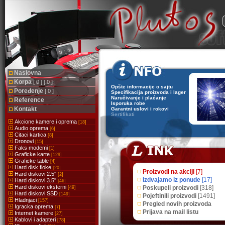
Naslovna
Korpa
[ 0 ] [ 0 ]
Opšte informacije o sajtu
Poređenje
[ 0 ]
Specifikacija proizvoda i lager
Naručivanje i plaćanje
Reference
Isporuka robe
Kontakt
Garantni uslovi i rokovi
Sertifikati
Akcione kamere i oprema
[18]
Audio oprema
[6]
Citaci kartica
[8]
Dronovi
[15]
Faks modemi
[1]
Graficke karte
[129]
Graficke table
[4]
Hard disk fioke
[20]
Proizvodi na akciji
[7]
Hard diskovi 2.5''
[2]
Izdvajamo iz ponude
[17]
Hard diskovi 3.5''
[46]
Hard diskovi eksterni
Poskupeli proizvodi
[318]
[49]
Hard diskovi SSD
[149]
Pojeftinili proizvodi
[1491]
Hladnjaci
[157]
Pregled novih proizvoda
Igracka oprema
[7]
Prijava na mail listu
Internet kamere
[27]
Kablovi i adapteri
[78]