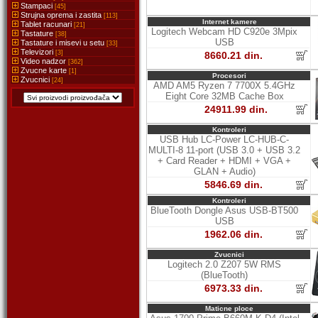
Stampaci
[45]
Strujna oprema i zastita
[113]
Internet kamere
Tablet racunari
[21]
Logitech Webcam HD C920e 3Mpix
Tastature
[38]
USB
Tastature i misevi u setu
[33]
Televizori
[3]
8660.21 din.
Video nadzor
[362]
Zvucne karte
[1]
Procesori
Zvucnici
[24]
AMD AM5 Ryzen 7 7700X 5.4GHz
Eight Core 32MB Cache Box
24911.99 din.
Kontroleri
USB Hub LC-Power LC-HUB-C-
MULTI-8 11-port (USB 3.0 + USB 3.2
+ Card Reader + HDMI + VGA +
GLAN + Audio)
5846.69 din.
Kontroleri
BlueTooth Dongle Asus USB-BT500
USB
1962.06 din.
Zvucnici
Logitech 2.0 Z207 5W RMS
(BlueTooth)
6973.33 din.
Maticne ploce