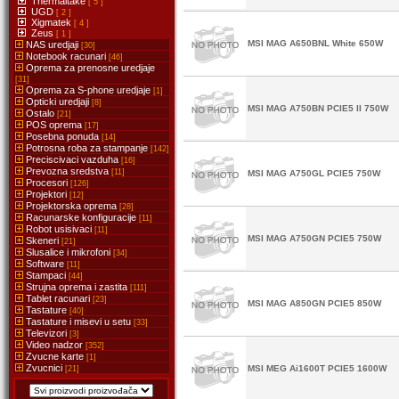
Thermaltake
[ 5 ]
UGD
[ 2 ]
Xigmatek
[ 4 ]
Zeus
[ 1 ]
MSI MAG A650BNL White 650W
NAS uredjaji
[30]
Notebook racunari
[46]
Oprema za prenosne uredjaje
[31]
Oprema za S-phone uredjaje
[1]
Opticki uredjaji
[8]
MSI MAG A750BN PCIE5 II 750W
Ostalo
[21]
POS oprema
[17]
Posebna ponuda
[14]
Potrosna roba za stampanje
[142]
Preciscivaci vazduha
[16]
Prevozna sredstva
[11]
MSI MAG A750GL PCIE5 750W
Procesori
[126]
Projektori
[12]
Projektorska oprema
[28]
Racunarske konfiguracije
[11]
Robot usisivaci
[11]
MSI MAG A750GN PCIE5 750W
Skeneri
[21]
Slusalice i mikrofoni
[34]
Software
[11]
Stampaci
[44]
Strujna oprema i zastita
[111]
Tablet racunari
[23]
MSI MAG A850GN PCIE5 850W
Tastature
[40]
Tastature i misevi u setu
[33]
Televizori
[3]
Video nadzor
[352]
Zvucne karte
[1]
Zvucnici
MSI MEG Ai1600T PCIE5 1600W
[21]