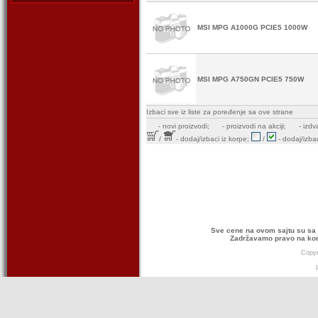
MSI MPG A1000G PCIE5 1000W
MSI MPG A750GN PCIE5 750W
Izbaci sve iz liste za poređenje sa ove strane
-
novi proizvodi;
- proizvodi na akciji;
- izdv
/
- dodaj/izbaci iz korpe;
/
- dodaj/izbac
Sve cene na ovom sajtu su sa 
Zadržavamo pravo na kor
Copyr