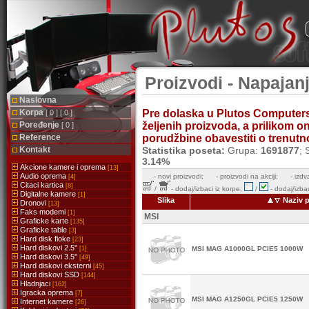
Proizvodi - Napajanj
Naslovna
Korpa
Pre dolaska u Plutos Computer
[ 0 ] [ 0 ]
Poređenje
željenih proizvoda, a prilikom 
[ 0 ]
Reference
porudžbine obavestiti o trenutnoj
Kontakt
Statistika poseta:
Grupa:
1691877
; 
3.14%
Akcione kamere i oprema
[13]
Audio oprema
-
novi proizvodi;
- proizvodi na akciji;
- izdv
[4]
Citaci kartica
[8]
/
- dodaj/izbaci iz korpe;
/
- dodaj/izbac
Digitalne kamere
[1]
Slika
Naziv p
Dronovi
[13]
Faks modemi
[1]
MSI
Graficke karte
[135]
Graficke table
[3]
Hard disk fioke
[23]
Hard diskovi 2.5''
[1]
MSI MAG A1000GL PCIE5 1000W
Hard diskovi 3.5''
[49]
Hard diskovi eksterni
[45]
Hard diskovi SSD
[144]
Hladnjaci
[162]
Igracka oprema
[7]
MSI MAG A1250GL PCIE5 1250W
Internet kamere
[26]