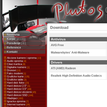
Download
Naslovna
Korpa
Antivirus
[ 0 ] [ 0 ]
Poređenje
[ 0 ]
AVG Free
Reference
Kontakt
Malwarebytes' Anti-Malware
Akcione kamere i oprema
[13]
Audio oprema
[4]
Drivers
Citaci kartica
[8]
Digitalne kamere
[1]
ATI (AMD) Radeon
Dronovi
[13]
Faks modemi
[1]
Realtek High Definition Audio Codecs
Graficke karte
[135]
Graficke table
[3]
Hard disk fioke
[23]
Hard diskovi 2.5''
[1]
Hard diskovi 3.5''
[49]
Hard diskovi eksterni
[45]
Hard diskovi SSD
[144]
Hladnjaci
[162]
Igracka oprema
[7]
Internet kamere
[26]