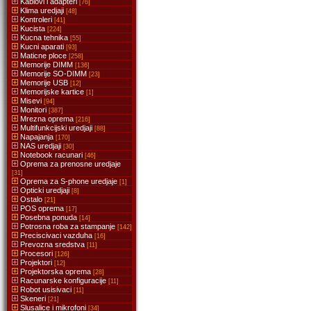
Kablovi i adapteri
[76]
Klima uredjaji
[48]
Kontroleri
[41]
Kucista
[224]
Kucna tehnika
[55]
Kucni aparati
[93]
Maticne ploce
[258]
Memorije DIMM
[136]
Memorije SO-DIMM
[23]
Memorije USB
[12]
Memorijske kartice
[1]
Misevi
[94]
Monitori
[387]
Mrezna oprema
[216]
Multifunkcijski uredjaji
[88]
Napajanja
[170]
NAS uredjaji
[30]
Notebook racunari
[46]
Oprema za prenosne uredjaje
[31]
Oprema za S-phone uredjaje
[1]
Opticki uredjaji
[8]
Ostalo
[21]
POS oprema
[17]
Posebna ponuda
[14]
Potrosna roba za stampanje
[142]
Preciscivaci vazduha
[16]
Prevozna sredstva
[11]
Procesori
[126]
Projektori
[12]
Projektorska oprema
[28]
Racunarske konfiguracije
[11]
Robot usisivaci
[11]
Skeneri
[21]
Slusalice i mikrofoni
[34]