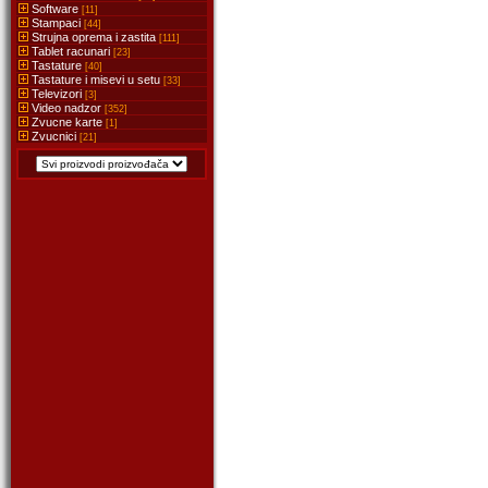
Software
[11]
Stampaci
[44]
Strujna oprema i zastita
[111]
Tablet racunari
[23]
Tastature
[40]
Tastature i misevi u setu
[33]
Televizori
[3]
Video nadzor
[352]
Zvucne karte
[1]
Zvucnici
[21]