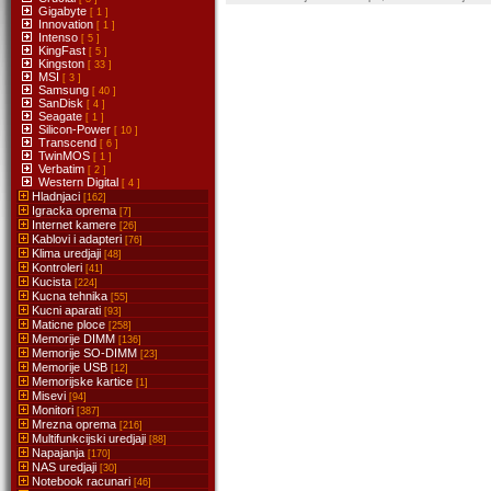
Gigabyte
[ 1 ]
Innovation
[ 1 ]
Intenso
[ 5 ]
KingFast
[ 5 ]
Kingston
[ 33 ]
MSI
[ 3 ]
Samsung
[ 40 ]
SanDisk
[ 4 ]
Seagate
[ 1 ]
Silicon-Power
[ 10 ]
Transcend
[ 6 ]
TwinMOS
[ 1 ]
Verbatim
[ 2 ]
Western Digital
[ 4 ]
Hladnjaci
[162]
Igracka oprema
[7]
Internet kamere
[26]
Kablovi i adapteri
[76]
Klima uredjaji
[48]
Kontroleri
[41]
Kucista
[224]
Kucna tehnika
[55]
Kucni aparati
[93]
Maticne ploce
[258]
Memorije DIMM
[136]
Memorije SO-DIMM
[23]
Memorije USB
[12]
Memorijske kartice
[1]
Misevi
[94]
Monitori
[387]
Mrezna oprema
[216]
Multifunkcijski uredjaji
[88]
Napajanja
[170]
NAS uredjaji
[30]
Notebook racunari
[46]