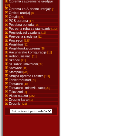
Oprema za prenosne uredjaje
[31]
Oprema za S-phone uredjaje
[1]
Opticki uredjaji
[8]
Ostalo
[21]
POS oprema
[17]
Posebna ponuda
[14]
Potrosna roba za stampanje
[142]
Preciscivaci vazduha
[16]
Prevozna sredstva
[11]
Procesori
[126]
Projektori
[12]
Projektorska oprema
[28]
Racunarske konfiguracije
[11]
Robot usisivaci
[11]
Skeneri
[21]
Slusalice i mikrofoni
[34]
Software
[11]
Stampaci
[44]
Strujna oprema i zastita
[111]
Tablet racunari
[23]
Tastature
[40]
Tastature i misevi u setu
[33]
Televizori
[3]
Video nadzor
[352]
Zvucne karte
[1]
Zvucnici
[21]