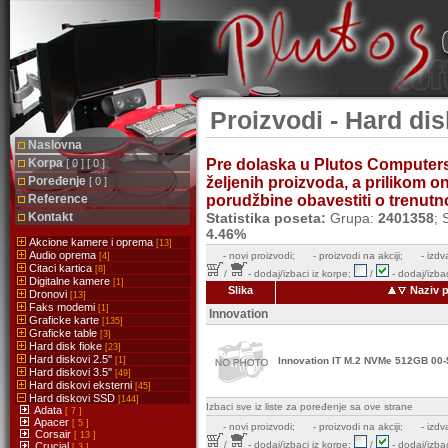
Proizvodi - Hard dis
Naslovna
Korpa
Pre dolaska u Plutos Computer
[ 0 ] [ 0 ]
Poređenje
željenih proizvoda, a prilikom 
[ 0 ]
Reference
porudžbine obavestiti o trenutnoj
Kontakt
Statistika poseta:
Grupa:
2401358
; 
4.46%
Akcione kamere i oprema
[13]
Audio oprema
-
novi proizvodi;
- proizvodi na akciji;
- izdv
[4]
Citaci kartica
[8]
/
- dodaj/izbaci iz korpe;
/
- dodaj/izbac
Digitalne kamere
[1]
Slika
Naziv 
Dronovi
[13]
Faks modemi
[1]
Innovation
Graficke karte
[135]
Graficke table
[3]
Hard disk fioke
[23]
Hard diskovi 2.5''
[1]
Innovation IT M.2 NVMe 512GB 00
Hard diskovi 3.5''
[49]
Hard diskovi eksterni
[45]
Hard diskovi SSD
[144]
Izbaci sve iz liste za poređenje sa ove strane
Adata
[ 7 ]
Apacer
[ 5 ]
-
novi proizvodi;
- proizvodi na akciji;
- izdv
Corsair
[ 13 ]
/
- dodaj/izbaci iz korpe;
/
- dodaj/izbac
Crucial
[ 3 ]