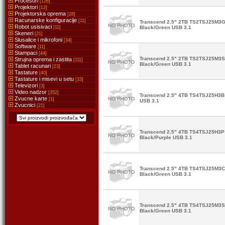
Procesori
[126]
Projektori
[12]
Projektorska oprema
[28]
Racunarske konfiguracije
[11]
Transcend 2.5" 2TB TS2TSJ25M3G 
Robot usisivaci
[11]
Black/Green USB 3.1
Skeneri
[21]
Slusalice i mikrofoni
[34]
Software
[11]
Stampaci
[44]
Transcend 2.5" 2TB TS2TSJ25M3S 
Strujna oprema i zastita
[111]
Black/Green USB 3.1
Tablet racunari
[23]
Tastature
[40]
Tastature i misevi u setu
[33]
Televizori
[3]
Video nadzor
[352]
Transcend 2.5" 4TB TS4TSJ25H3B 
Zvucne karte
[1]
USB 3.1
Zvucnici
[21]
Transcend 2.5" 4TB TS4TSJ25H3P 
Black/Purple USB 3.1
Transcend 2.5" 4TB TS4TSJ25M3C 
Black/Green USB 3.1
Transcend 2.5" 4TB TS4TSJ25M3S 
Black/Green USB 3.1