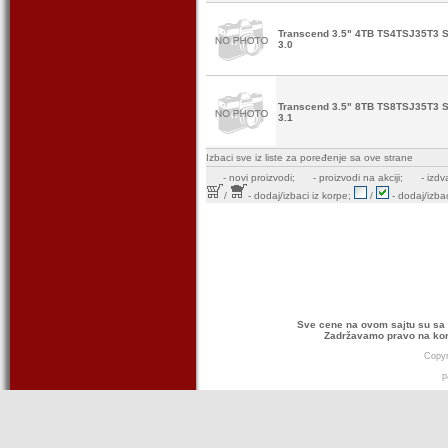
Transcend 3.5" 4TB TS4TSJ35T3 S
3.0
Transcend 3.5" 8TB TS8TSJ35T3 S
3.1
Izbaci sve iz liste za poređenje sa ove strane
-
novi proizvodi;
- proizvodi na akciji;
- izdv
/
- dodaj/izbaci iz korpe;
/
- dodaj/izbac
Sve cene na ovom sajtu su sa 
Zadržavamo pravo na kor
Copyr
p