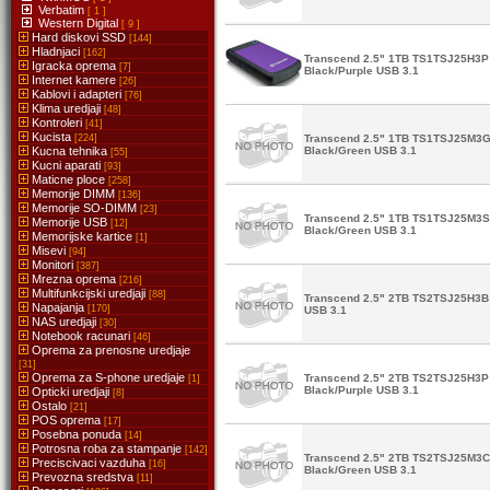
Verbatim
[ 1 ]
Western Digital
[ 9 ]
Hard diskovi SSD
[144]
Hladnjaci
[162]
Transcend 2.5" 1TB TS1TSJ25H3P 
Igracka oprema
[7]
Black/Purple USB 3.1
Internet kamere
[26]
Kablovi i adapteri
[76]
Klima uredjaji
[48]
Kontroleri
[41]
Kucista
[224]
Transcend 2.5" 1TB TS1TSJ25M3G 
Kucna tehnika
Black/Green USB 3.1
[55]
Kucni aparati
[93]
Maticne ploce
[258]
Memorije DIMM
[136]
Memorije SO-DIMM
[23]
Transcend 2.5" 1TB TS1TSJ25M3S 
Memorije USB
[12]
Black/Green USB 3.1
Memorijske kartice
[1]
Misevi
[94]
Monitori
[387]
Mrezna oprema
[216]
Multifunkcijski uredjaji
[88]
Transcend 2.5" 2TB TS2TSJ25H3B 
Napajanja
[170]
USB 3.1
NAS uredjaji
[30]
Notebook racunari
[46]
Oprema za prenosne uredjaje
[31]
Oprema za S-phone uredjaje
Transcend 2.5" 2TB TS2TSJ25H3P 
[1]
Black/Purple USB 3.1
Opticki uredjaji
[8]
Ostalo
[21]
POS oprema
[17]
Posebna ponuda
[14]
Potrosna roba za stampanje
[142]
Transcend 2.5" 2TB TS2TSJ25M3C 
Preciscivaci vazduha
[16]
Black/Green USB 3.1
Prevozna sredstva
[11]