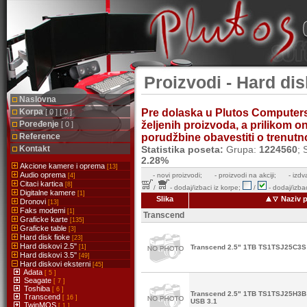
Proizvodi - Hard dis
Naslovna
Korpa
Pre dolaska u Plutos Computer
[ 0 ] [ 0 ]
Poređenje
željenih proizvoda, a prilikom 
[ 0 ]
Reference
porudžbine obavestiti o trenutnoj
Kontakt
Statistika poseta:
Grupa:
1224560
; 
2.28%
Akcione kamere i oprema
[13]
Audio oprema
-
novi proizvodi;
- proizvodi na akciji;
- izdv
[4]
Citaci kartica
[8]
/
- dodaj/izbaci iz korpe;
/
- dodaj/izbac
Digitalne kamere
[1]
Slika
Naziv p
Dronovi
[13]
Faks modemi
[1]
Transcend
Graficke karte
[135]
Graficke table
[3]
Hard disk fioke
[23]
Hard diskovi 2.5''
[1]
Transcend 2.5" 1TB TS1TSJ25C3S 
Hard diskovi 3.5''
[49]
Hard diskovi eksterni
[45]
Adata
[ 5 ]
Seagate
[ 7 ]
Toshiba
[ 6 ]
Transcend 2.5" 1TB TS1TSJ25H3B 
Transcend
[ 16 ]
USB 3.1
TwinMOS
[ 1 ]