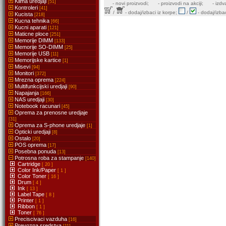
Klima uredjaji
[51]
-
novi proizvodi;
- proizvodi na akciji;
- izdv
Kontroleri
[41]
/
- dodaj/izbaci iz korpe;
/
- dodaj/izbac
Kucista
[218]
Kucna tehnika
[66]
Kucni aparati
[121]
Maticne ploce
[251]
Memorije DIMM
[133]
Memorije SO-DIMM
[25]
Memorije USB
[11]
Memorijske kartice
[1]
Misevi
[94]
Monitori
[372]
Mrezna oprema
[224]
Multifunkcijski uredjaji
[90]
Napajanja
[166]
NAS uredjaji
[30]
Notebook racunari
[45]
Oprema za prenosne uredjaje
[31]
Oprema za S-phone uredjaje
[1]
Opticki uredjaji
[8]
Ostalo
[20]
POS oprema
[17]
Posebna ponuda
[13]
Potrosna roba za stampanje
[140]
Cartridge
[ 20 ]
Color Ink/Paper
[ 1 ]
Color Toner
[ 16 ]
Drum
[ 4 ]
Ink
[ 13 ]
Label Tape
[ 8 ]
Printer
[ 1 ]
Ribbon
[ 1 ]
Toner
[ 76 ]
Preciscivaci vazduha
[16]
Prevozna sredstva