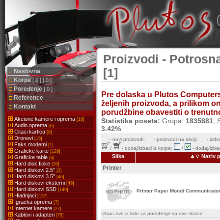
Proizvodi - Potrosna
[1]
Naslovna
Korpa
[ 0 ] [ 0 ]
Poređenje
[ 0 ]
Pre dolaska u Plutos Computer
Reference
željenih proizvoda, a prilikom 
Kontakt
porudžbine obavestiti o trenutnoj
Akcione kamere i oprema
[18]
Statistika poseta:
Grupa:
1835881
; 
Audio oprema
[6]
3.42%
Citaci kartica
[8]
Dronovi
[15]
-
novi proizvodi;
- proizvodi na akciji;
- izdv
Faks modemi
[1]
/
- dodaj/izbaci iz korpe;
/
- dodaj/izbac
Graficke karte
[129]
Slika
Naziv 
Graficke table
[4]
Hard disk fioke
[20]
Printer
Hard diskovi 2.5''
[2]
Hard diskovi 3.5''
[46]
Hard diskovi eksterni
[49]
Hard diskovi SSD
[149]
Printer Paper Mondi Communicator
Hladnjaci
[157]
Igracka oprema
[7]
Internet kamere
[27]
Izbaci sve iz liste za poređenje sa ove strane
Kablovi i adapteri
[78]