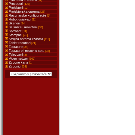
[11]
Procesori
[127]
Projektori
[12]
Projektorska oprema
[28]
Racunarske konfiguracije
[9]
Robot usisivaci
[11]
Skeneri
[24]
Slusalice i mikrofoni
[34]
Software
[11]
Stampaci
[45]
Strujna oprema i zastita
[113]
Tablet racunari
[21]
Tastature
[38]
Tastature i misevi u setu
[33]
Televizori
[3]
Video nadzor
[362]
Zvucne karte
[1]
Zvucnici
[24]