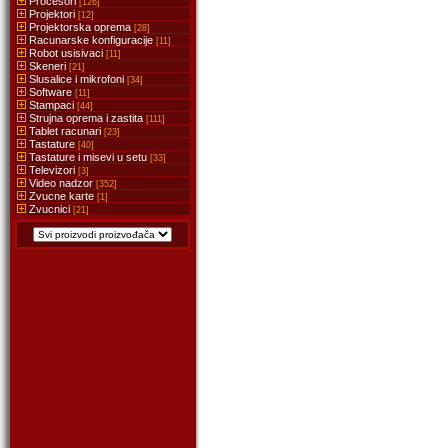
Procesori
[126]
Projektori
[12]
Projektorska oprema
[28]
Racunarske konfiguracije
[11]
Robot usisivaci
[11]
Skeneri
[21]
Slusalice i mikrofoni
[34]
Software
[11]
Stampaci
[44]
Strujna oprema i zastita
[111]
Tablet racunari
[23]
Tastature
[40]
Tastature i misevi u setu
[33]
Televizori
[3]
Video nadzor
[352]
Zvucne karte
[1]
Zvucnici
[21]