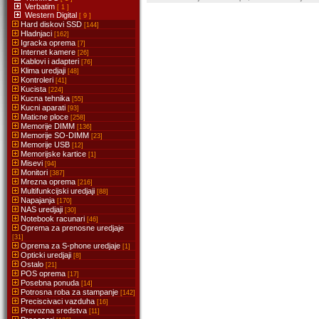
Verbatim
[ 1 ]
Western Digital
[ 9 ]
Hard diskovi SSD
[144]
Hladnjaci
[162]
Igracka oprema
[7]
Internet kamere
[26]
Kablovi i adapteri
[76]
Klima uredjaji
[48]
Kontroleri
[41]
Kucista
[224]
Kucna tehnika
[55]
Kucni aparati
[93]
Maticne ploce
[258]
Memorije DIMM
[136]
Memorije SO-DIMM
[23]
Memorije USB
[12]
Memorijske kartice
[1]
Misevi
[94]
Monitori
[387]
Mrezna oprema
[216]
Multifunkcijski uredjaji
[88]
Napajanja
[170]
NAS uredjaji
[30]
Notebook racunari
[46]
Oprema za prenosne uredjaje
[31]
Oprema za S-phone uredjaje
[1]
Opticki uredjaji
[8]
Ostalo
[21]
POS oprema
[17]
Posebna ponuda
[14]
Potrosna roba za stampanje
[142]
Preciscivaci vazduha
[16]
Prevozna sredstva
[11]