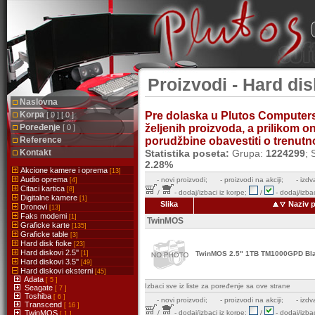
Proizvodi - Hard dis
Naslovna
Korpa
Pre dolaska u Plutos Computer
[ 0 ] [ 0 ]
Poređenje
željenih proizvoda, a prilikom 
[ 0 ]
Reference
porudžbine obavestiti o trenutnoj
Kontakt
Statistika poseta:
Grupa:
1224299
; 
2.28%
Akcione kamere i oprema
[13]
Audio oprema
-
novi proizvodi;
- proizvodi na akciji;
- izdv
[4]
Citaci kartica
[8]
/
- dodaj/izbaci iz korpe;
/
- dodaj/izbac
Digitalne kamere
[1]
Slika
Naziv 
Dronovi
[13]
Faks modemi
[1]
TwinMOS
Graficke karte
[135]
Graficke table
[3]
Hard disk fioke
[23]
Hard diskovi 2.5''
[1]
TwinMOS 2.5" 1TB TM1000GPD Bla
Hard diskovi 3.5''
[49]
Hard diskovi eksterni
[45]
Adata
[ 5 ]
Izbaci sve iz liste za poređenje sa ove strane
Seagate
[ 7 ]
Toshiba
[ 6 ]
-
novi proizvodi;
- proizvodi na akciji;
- izdv
Transcend
[ 16 ]
TwinMOS
/
- dodaj/izbaci iz korpe;
/
- dodaj/izbac
[ 1 ]