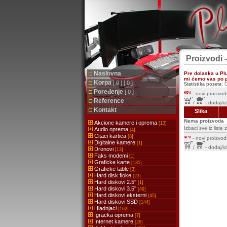
Proizvodi 
Naslovna
Pre dolaska u Pl
mi ćemo vas po pr
Korpa
[ 0 ] [ 0 ]
Statistika poseta:
G
Poređenje
[ 0 ]
-
novi proizvodi
Reference
/
- dodaj/i
Kontakt
Slika
Nema proizvoda
Akcione kamere i oprema
[13]
Izbaci sve iz list
Audio oprema
[4]
Citaci kartica
[8]
-
novi proizvodi
Digitalne kamere
[1]
/
- dodaj/i
Dronovi
[13]
Faks modemi
[1]
Graficke karte
[135]
Graficke table
[3]
Hard disk fioke
[23]
Hard diskovi 2.5''
[1]
Hard diskovi 3.5''
[49]
Hard diskovi eksterni
[45]
Hard diskovi SSD
[144]
Hladnjaci
[162]
Igracka oprema
[7]
Internet kamere
[26]