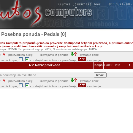
- Posebna ponuda - Pedals [0]
utos Computers preporučujemo da proverite dostupnost željenih proizvoda, a prilikom onlin
ijemu porudžbine obavestiti o trenutnoj raspoloživosti artikala u korpi.
rupa:
326596
; Svi proizvodi u grupi:
4215
; % u odnosu na ostale grupe:
0.61%
;
- proizvodi na akciji;
- izdvajamo iz ponude;
- kretanje cene
zbaci iz korpe;
/
- dodaj/izbaci iz liste za poređenje;
- sortiranje
Naziv proizvoda
Korpa
Poređ.
Info
€
e za poređenje sa ove strane
;
- proizvodi na akciji;
- izdvajamo iz ponude;
- kretanje cene
zbaci iz korpe;
/
- dodaj/izbaci iz liste za poređenje;
- sortiranje