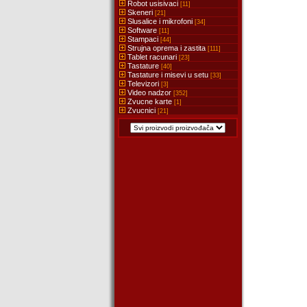
Robot usisivaci
[11]
Skeneri
[21]
Slusalice i mikrofoni
[34]
Software
[11]
Stampaci
[44]
Strujna oprema i zastita
[111]
Tablet racunari
[23]
Tastature
[40]
Tastature i misevi u setu
[33]
Televizori
[3]
Video nadzor
[352]
Zvucne karte
[1]
Zvucnici
[21]