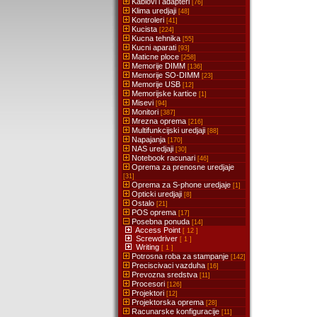
Kablovi i adapteri
[76]
Klima uredjaji
[48]
Kontroleri
[41]
Kucista
[224]
Kucna tehnika
[55]
Kucni aparati
[93]
Maticne ploce
[258]
Memorije DIMM
[136]
Memorije SO-DIMM
[23]
Memorije USB
[12]
Memorijske kartice
[1]
Misevi
[94]
Monitori
[387]
Mrezna oprema
[216]
Multifunkcijski uredjaji
[88]
Napajanja
[170]
NAS uredjaji
[30]
Notebook racunari
[46]
Oprema za prenosne uredjaje
[31]
Oprema za S-phone uredjaje
[1]
Opticki uredjaji
[8]
Ostalo
[21]
POS oprema
[17]
Posebna ponuda
[14]
Access Point
[ 12 ]
Screwdriver
[ 1 ]
Writing
[ 1 ]
Potrosna roba za stampanje
[142]
Preciscivaci vazduha
[16]
Prevozna sredstva
[11]
Procesori
[126]
Projektori
[12]
Projektorska oprema
[28]
Racunarske konfiguracije
[11]