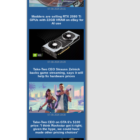
07-08-2026 20:31
Modders are selling RTX 2080 Ti
GPUs with 22GB VRAM on eBay for
AI use
07-08-2026 20:20
Take-Two CEO Strauss Zelnick
backs game streaming, says it will
help fix hardware prices
07-08-2026 19:30
Take-Two CEO on GTA 6's $100
price: 'I think Rockstar got it right;
given the hype, we could have
made other pricing choices'