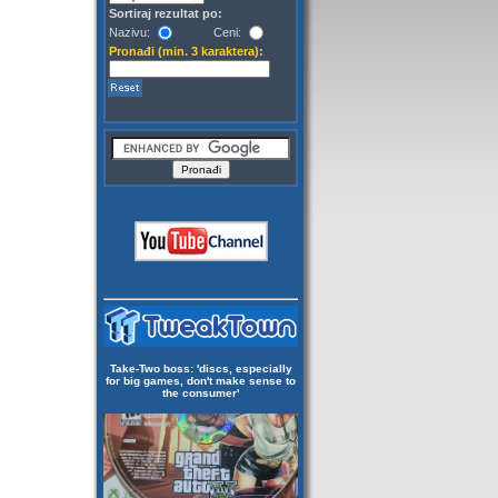
Sortiraj rezultat po:
Nazivu:
Ceni:
Pronađi (min. 3 karaktera):
Take-Two boss: 'discs, especially
for big games, don't make sense to
the consumer'