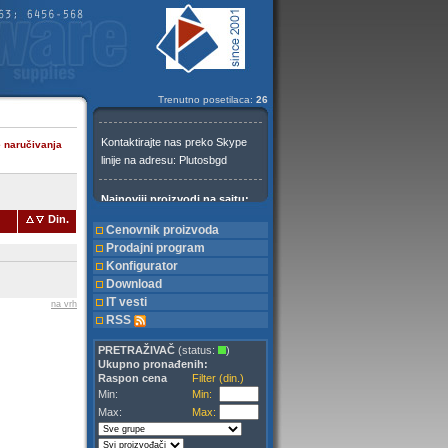
Trenutno posetilaca:
26
e naručivanja
Din.
Cenovnik proizvoda
Prodajni program
Konfigurator
Download
IT vesti
na vrh
RSS
PRETRAŽIVAČ
(status:
)
Ukupno pronađenih:
Raspon cena
Filter (din.)
Min:
Min:
Max:
Max: