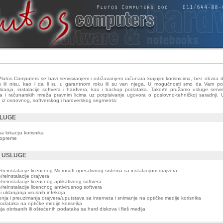
lutos Computers se bavi servisiranjem i održavanjem računara krajnjim korisnicima, bez obzira da
s ili nisu, kao i da li su u garantnom roku ili su van njega. U mogućnosti smo da Vam p
stiranja, instalacije softvera i hardvera, kao i backup podataka. Takođe pružamo usluge servi
ra i računarskih mreža pravnim licima uz potpisivanje ugovora o poslovno-tehničkoj saradnji.
 iz osnovnog, softverskog i hardverskog segmenta:
LUGE
a lokaciju korisnika
 opreme
 USLUGE
e/reinstalacije licencnog Microsoft operativnog sistema sa instalacijom drajvera
/reinstalacije drajvera
e/reinstalacije licencnog aplikativnog softvera
e/reinstalacije licencnog antivirusnog softvera
i uklanjanja virusnih infekcija
nja i preuzimanja drajvera/uputstava sa interneta i snimanje na optičke medije korisnika
dataka na optičke medije korisnika
a obrisanih ili oštećenih podataka sa hard diskova i fleš medija