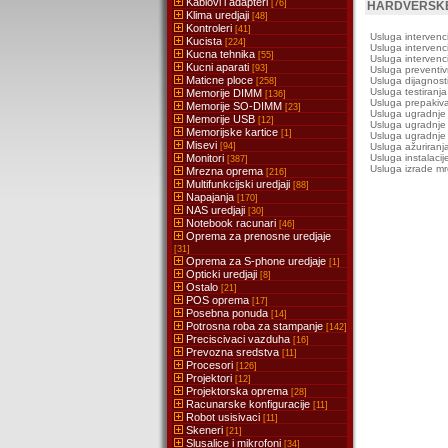
Kablovi i adapteri
[76]
HARDVERSK
Klima uredjaji
[48]
Kontroleri
[41]
Usluga intervenc
Kucista
[224]
Usluga intervenc
Kucna tehnika
[55]
Usluga intervenc
Kucni aparati
[93]
Usluga preventiv
Maticne ploce
Usluga dijagnost
[258]
Usluga testiranj
Memorije DIMM
[136]
Usluga prepakiv
Memorije SO-DIMM
[23]
Usluga ugradnje m
Memorije USB
[12]
Usluga ugradnje 
Memorijske kartice
[1]
Usluga ugradnje
Misevi
[94]
Usluga ažuriranj
Monitori
Usluga instalaci
[387]
Usluga izrade m
Mrezna oprema
[216]
Multifunkcijski uredjaji
[88]
Napajanja
[170]
NAS uredjaji
[30]
Notebook racunari
[46]
Oprema za prenosne uredjaje
[31]
Oprema za S-phone uredjaje
[1]
Opticki uredjaji
[8]
Ostalo
[21]
POS oprema
[17]
Posebna ponuda
[14]
Potrosna roba za stampanje
[142]
Preciscivaci vazduha
[16]
Prevozna sredstva
[11]
Procesori
[126]
Projektori
[12]
Projektorska oprema
[28]
Racunarske konfiguracije
[11]
Robot usisivaci
[11]
Skeneri
[21]
Slusalice i mikrofoni
[34]