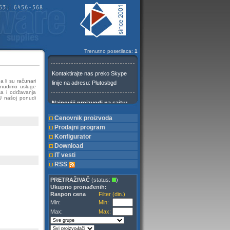
Trenutno posetilaca:
1
 li su računari
onudimo usluge
sa i održavanja
 U našoj ponudi
Cenovnik proizvoda
Prodajni program
Konfigurator
Download
IT vesti
RSS
PRETRAŽIVAČ
(status:
)
Ukupno pronađenih:
Raspon cena
Filter (din.)
Min:
Min:
Max:
Max: