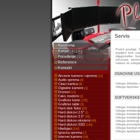
Servis
Naslovna
Pored prodaje, P
Korpa
[ 0 ] [ 0 ]
kupljeni kod na
Poređenje
dijagnostike, te
[ 0 ]
računara, serve
Reference
nalaze se usluge
Kontakt
OSNOVNE US
Akcione kamere i oprema
[13]
Audio oprema
[4]
Usluga dolaska n
Citaci kartica
[8]
Usluga isporuke
Digitalne kamere
[1]
Dronovi
[13]
Faks modemi
[1]
SOFTVERSKE
Graficke karte
[135]
Graficke table
[3]
Usluga instalacij
Hard disk fioke
[23]
Usluga instalacije
Hard diskovi 2.5''
[1]
Usluga instalacij
Hard diskovi 3.5''
[49]
Usluga instalacij
Hard diskovi eksterni
[45]
Usluga detekcije 
Hard diskovi SSD
Usluga pronalaže
[144]
Usluga backup po
Hladnjaci
[162]
Usluga spašavanj
Igracka oprema
[7]
Internet kamere
[26]