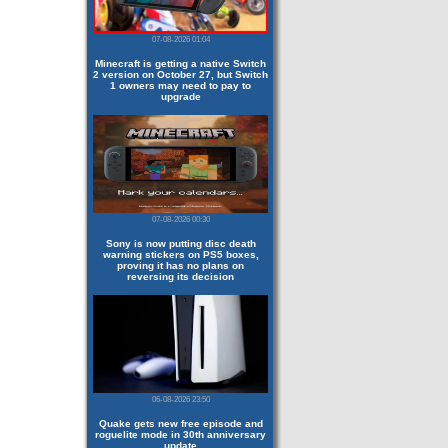
07-08-2026 01:04
Minecraft is getting a native Switch
2 version on October 27, but Switch
1 owners may need to pay to
upgrade
07-08-2026 00:30
Sony is now putting disc death
warning stickers on PS5 boxes,
proving it has no plans on
reversing its decision
06-08-2026 23:50
Quake gets new free episode and
roguelite mode in 30th anniversary
update