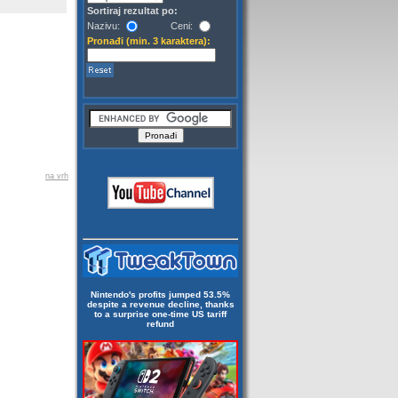
Sortiraj rezultat po:
Nazivu:
Ceni:
Pronađi (min. 3 karaktera):
na vrh
Nintendo's profits jumped 53.5%
despite a revenue decline, thanks
to a surprise one-time US tariff
refund