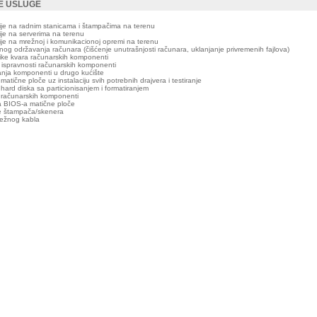
E USLUGE
ije na radnim stanicama i štampačima na terenu
ije na serverima na terenu
ije na mrežnoj i komunikacionoj opremi na terenu
nog održavanja računara (čišćenje unutrašnjosti računara, uklanjanje privremenih fajlova)
ike kvara računarskih komponenti
a ispravnosti računarskih komponenti
anja komponenti u drugo kućište
atične ploče uz instalaciju svih potrebnih drajvera i testiranje
hard diska sa particionisanjem i formatiranjem
 računarskih komponenti
a BIOS-a matične ploče
je štampača/skenera
režnog kabla