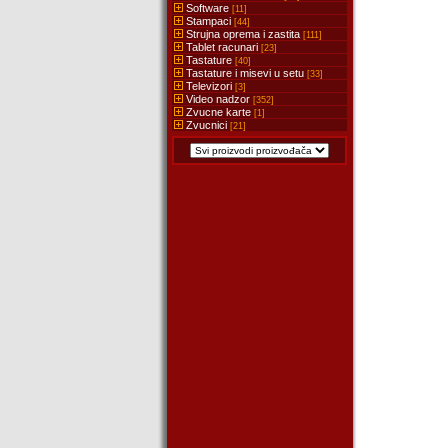
Software
[11]
Stampaci
[44]
Strujna oprema i zastita
[111]
Tablet racunari
[23]
Tastature
[40]
Tastature i misevi u setu
[33]
Televizori
[3]
Video nadzor
[352]
Zvucne karte
[1]
Zvucnici
[21]